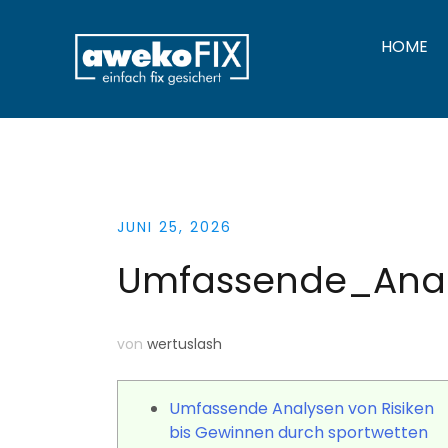
Zum
Inhalt
HOME
springen
JUNI 25, 2026
Umfassende_Anal
von
wertuslash
Umfassende Analysen von Risiken
bis Gewinnen durch sportwetten