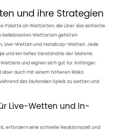
en und ihre Strategien
te Palette an Wettarten, die über das einfache
en beliebtesten Wettarten gehören
n, Live-Wetten und Handicap-Wetten. Jede
ie und ein tiefes Verständnis der Materie.
 Wettens und eignen sich gut für Anfänger.
 aber auch mit einem höheren Risiko
während des laufenden Spiels zu wetten und
für Live-Wetten und In-
, erfordern eine schnelle Reaktionszeit und