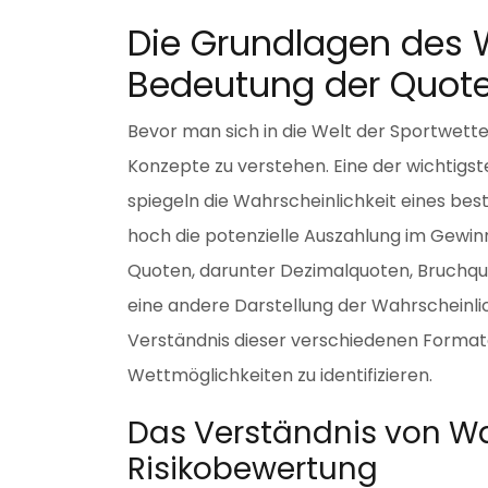
Die Grundlagen des 
Bedeutung der Quot
Bevor man sich in die Welt der Sportwetten
Konzepte zu verstehen. Eine der wichtigs
spiegeln die Wahrscheinlichkeit eines be
hoch die potenzielle Auszahlung im Gewinnf
Quoten, darunter Dezimalquoten, Bruchquo
eine andere Darstellung der Wahrscheinli
Verständnis dieser verschiedenen Format
Wettmöglichkeiten zu identifizieren.
Das Verständnis von Wa
Risikobewertung