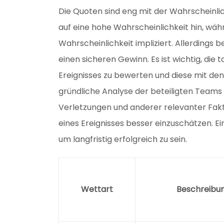
Die Quoten sind eng mit der Wahrscheinlic
auf eine hohe Wahrscheinlichkeit hin, wä
Wahrscheinlichkeit impliziert. Allerdings
einen sicheren Gewinn. Es ist wichtig, die
Ereignisses zu bewerten und diese mit de
gründliche Analyse der beteiligten Teams 
Verletzungen und anderer relevanter Fakt
eines Ereignisses besser einzuschätzen. Ein
um langfristig erfolgreich zu sein.
Wettart
Beschreibu