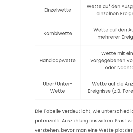
Wette auf den Ausg
Einzelwette
einzelnen Ereig
Wette auf den A
Kombiwette
mehrerer Ereig
Wette mit ei
Handicapwette
vorgegebenen Vo
oder Nachte
Über/Unter-
Wette auf die Anz
Wette
Ereignisse (z.B. Tor
Die Tabelle verdeutlicht, wie unterschied
potenzielle Auszahlung auswirken. Es ist wi
verstehen, bevor man eine Wette platzier