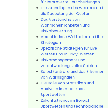
für informierte Entscheidungen
Die Grundlagen des Wettens und
die Bedeutung der Quoten
Das Verständnis von
Wahrscheinlichkeiten und
Risikobewertung
Verschiedene Wettarten und ihre
Strategien
Spezifische Strategien für Live-
Wetten und In-Play-Wetten
Risikomanagement und
verantwortungsvolles Spielen
Selbstkontrolle und das Erkennen
von Warnsignalen
Die Rolle von Statistiken und
Analysen im modernen
Sportwetten
Zukunftstrends im Bereich
Sportwetten und technologische