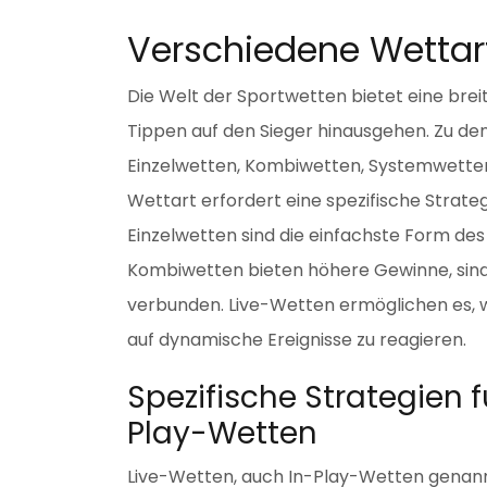
Verschiedene Wettart
Die Welt der Sportwetten bietet eine brei
Tippen auf den Sieger hinausgehen. Zu d
Einzelwetten, Kombiwetten, Systemwette
Wettart erfordert eine spezifische Strateg
Einzelwetten sind die einfachste Form des
Kombiwetten bieten höhere Gewinne, sind
verbunden. Live-Wetten ermöglichen es, 
auf dynamische Ereignisse zu reagieren.
Spezifische Strategien 
Play-Wetten
Live-Wetten, auch In-Play-Wetten genannt