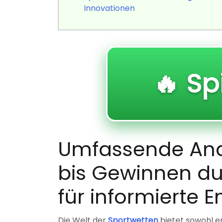
Innovationen
🔥 Sp
Umfassende Anal
bis Gewinnen du
für informierte 
Die Welt der
Sportwetten
bietet sowohl er