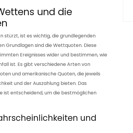
Wettens und die
en
 stürzt, ist es wichtig, die grundlegenden
ten Grundlagen sind die Wettquoten. Diese
stimmten Ereignisses wider und bestimmen, wie
all ist. Es gibt verschiedene Arten von
ten und amerikanische Quoten, die jeweils
chkeit und der Auszahlung bieten. Das
e ist entscheidend, um die bestmöglichen
hrscheinlichkeiten und