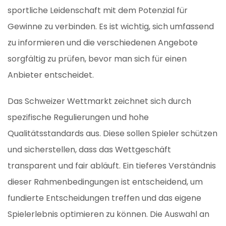
sportliche Leidenschaft mit dem Potenzial für
Gewinne zu verbinden. Es ist wichtig, sich umfassend
zu informieren und die verschiedenen Angebote
sorgfältig zu prüfen, bevor man sich für einen
Anbieter entscheidet.
Das Schweizer Wettmarkt zeichnet sich durch
spezifische Regulierungen und hohe
Qualitätsstandards aus. Diese sollen Spieler schützen
und sicherstellen, dass das Wettgeschäft
transparent und fair abläuft. Ein tieferes Verständnis
dieser Rahmenbedingungen ist entscheidend, um
fundierte Entscheidungen treffen und das eigene
Spielerlebnis optimieren zu können. Die Auswahl an