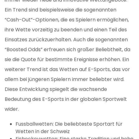
Ein Trend sind beispielsweise die sogenannten
“Cash-Out”-Optionen, die es Spielern ermöglichen,
ihre Wette vorzeitig zu beenden und einen Teil des
Einsatzes zurückzuerhalten. Auch die sogenannten
“Boosted Odds” erfreuen sich großer Beliebtheit, da
sie die Quote für bestimmte Ereignisse erhöhen. Ein
weiterer Trend ist das Wetten auf E-Sports, das vor
allem bei jüngeren Spielern immer beliebter wird.
Diese Entwicklung spiegelt die wachsende
Bedeutung des E-Sports in der globalen Sportwelt
wider.
Fussballwetten: Die beliebteste Sportart für
Wetten in der Schweiz
Eishockeywetten: Eine starke Tradition und hohe