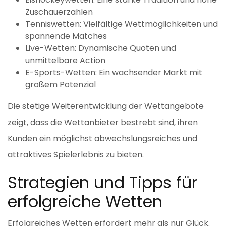
Zuschauerzahlen
Tenniswetten: Vielfältige Wettmöglichkeiten und
spannende Matches
Live-Wetten: Dynamische Quoten und
unmittelbare Action
E-Sports-Wetten: Ein wachsender Markt mit
großem Potenzial
Die stetige Weiterentwicklung der Wettangebote
zeigt, dass die Wettanbieter bestrebt sind, ihren
Kunden ein möglichst abwechslungsreiches und
attraktives Spielerlebnis zu bieten.
Strategien und Tipps für
erfolgreiche Wetten
Erfolgreiches Wetten erfordert mehr als nur Glück.