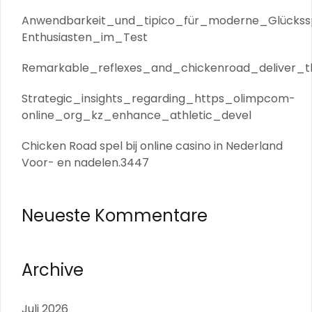
Anwendbarkeit_und_tipico_für_moderne_Glückssp
Enthusiasten_im_Test
Remarkable_reflexes_and_chickenroad_deliver_th
Strategic_insights_regarding_https_olimpcom-
online_org_kz_enhance_athletic_devel
Chicken Road spel bij online casino in Nederland
Voor- en nadelen.3447
Neueste Kommentare
Archive
Juli 2026