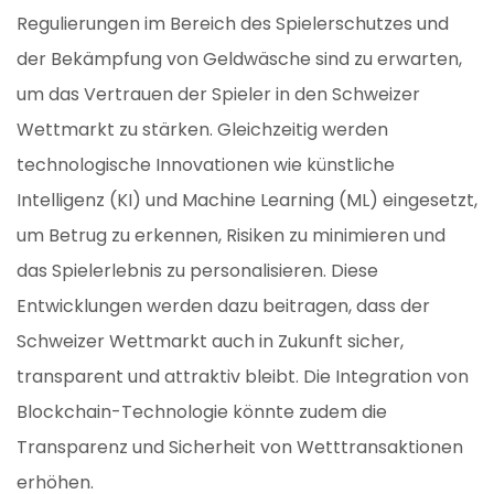
Regulierungen im Bereich des Spielerschutzes und
der Bekämpfung von Geldwäsche sind zu erwarten,
um das Vertrauen der Spieler in den Schweizer
Wettmarkt zu stärken. Gleichzeitig werden
technologische Innovationen wie künstliche
Intelligenz (KI) und Machine Learning (ML) eingesetzt,
um Betrug zu erkennen, Risiken zu minimieren und
das Spielerlebnis zu personalisieren. Diese
Entwicklungen werden dazu beitragen, dass der
Schweizer Wettmarkt auch in Zukunft sicher,
transparent und attraktiv bleibt. Die Integration von
Blockchain-Technologie könnte zudem die
Transparenz und Sicherheit von Wetttransaktionen
erhöhen.