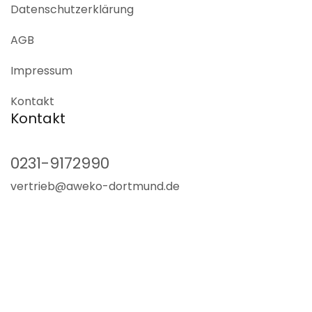
Datenschutz­erklärung
AGB
Impressum
Kontakt
Kontakt
0231-9172990
vertrieb@aweko-dortmund.de