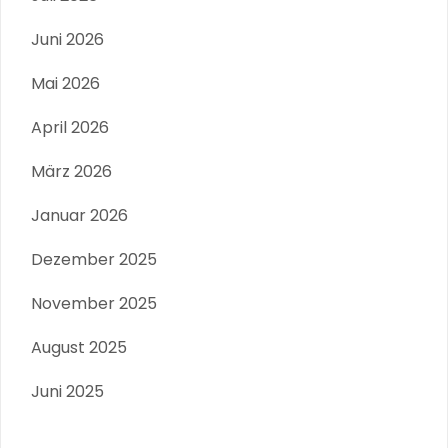
Juni 2026
Mai 2026
April 2026
März 2026
Januar 2026
Dezember 2025
November 2025
August 2025
Juni 2025