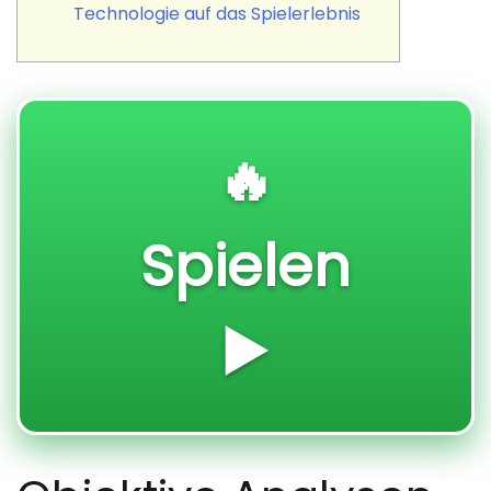
Technologie auf das Spielerlebnis
🔥
Spielen
▶️