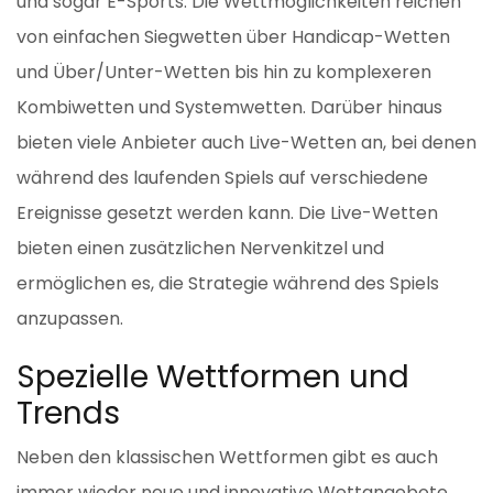
und sogar E-Sports. Die Wettmöglichkeiten reichen
von einfachen Siegwetten über Handicap-Wetten
und Über/Unter-Wetten bis hin zu komplexeren
Kombiwetten und Systemwetten. Darüber hinaus
bieten viele Anbieter auch Live-Wetten an, bei denen
während des laufenden Spiels auf verschiedene
Ereignisse gesetzt werden kann. Die Live-Wetten
bieten einen zusätzlichen Nervenkitzel und
ermöglichen es, die Strategie während des Spiels
anzupassen.
Spezielle Wettformen und
Trends
Neben den klassischen Wettformen gibt es auch
immer wieder neue und innovative Wettangebote.