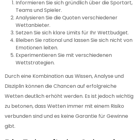
Informieren Sie sich gründlich über die Sportart,
Teams und Spieler.
Analysieren Sie die Quoten verschiedener
Wettanbieter.
Setzen Sie sich klare Limits für Ihr Wettbudget.
Bleiben Sie rational und lassen Sie sich nicht von
Emotionen leiten.
Experimentieren Sie mit verschiedenen
Wettstrategien.
Durch eine Kombination aus Wissen, Analyse und
Disziplin können die Chancen auf erfolgreiche
Wetten deutlich erhöht werden. Es ist jedoch wichtig
zu betonen, dass Wetten immer mit einem Risiko
verbunden sind und es keine Garantie für Gewinne
gibt.