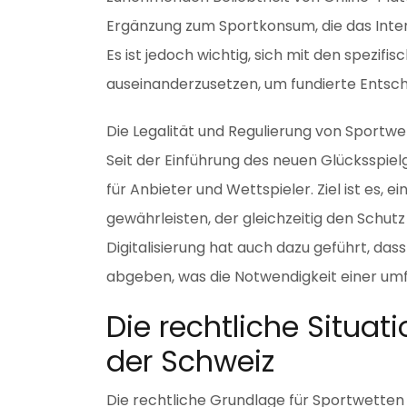
Ergänzung zum Sportkonsum, die das Inter
Es ist jedoch wichtig, sich mit den spezi
auseinanderzusetzen, um fundierte Entsch
Die Legalität und Regulierung von Sportwet
Seit der Einführung des neuen Glücksspielg
für Anbieter und Wettspieler. Ziel ist es,
gewährleisten, der gleichzeitig den Schut
Digitalisierung hat auch dazu geführt, d
abgeben, was die Notwendigkeit einer um
Die rechtliche Situat
der Schweiz
Die rechtliche Grundlage für Sportwetten 