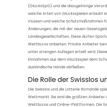
(GlücksSpG) und die dazugehörige Verord
welche Arten von Glücksspielen erlaubt s
müssen und welche Schutzmaßnahmen für S
Änderungen, die mit der neuen Gesetzgeb
Landesgesellschaften. Diese dürfen Sportw
Wettbüros anbieten. Private Anbieter benöt
unter strengen Auflagen erteilt wird. Diese
Einnahmen aus dem Glücksspiel dem Schw
ausländische Hände abfließen.
Die Rolle der Swisslos 
Die Swisslos und die Lotterie Romande spie
Wettmarkt. Sie sind die größten Anbieter
Wettbüros und Online-Plattformen. Die Swi