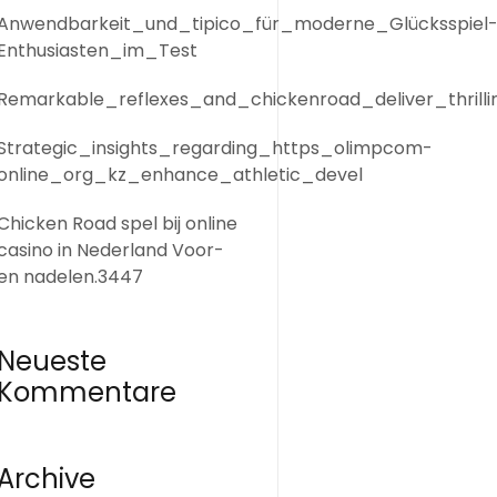
Anwendbarkeit_und_tipico_für_moderne_Glücksspiel
Enthusiasten_im_Test
Remarkable_reflexes_and_chickenroad_deliver_thrill
Strategic_insights_regarding_https_olimpcom-
online_org_kz_enhance_athletic_devel
Chicken Road spel bij online
casino in Nederland Voor-
en nadelen.3447
Neueste
Kommentare
Archive