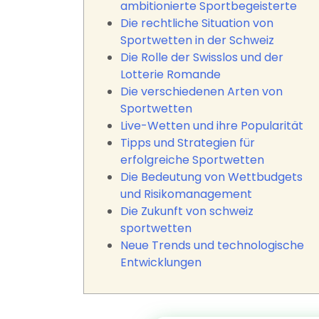
ambitionierte Sportbegeisterte
Die rechtliche Situation von
Sportwetten in der Schweiz
Die Rolle der Swisslos und der
Lotterie Romande
Die verschiedenen Arten von
Sportwetten
Live-Wetten und ihre Popularität
Tipps und Strategien für
erfolgreiche Sportwetten
Die Bedeutung von Wettbudgets
und Risikomanagement
Die Zukunft von schweiz
sportwetten
Neue Trends und technologische
Entwicklungen