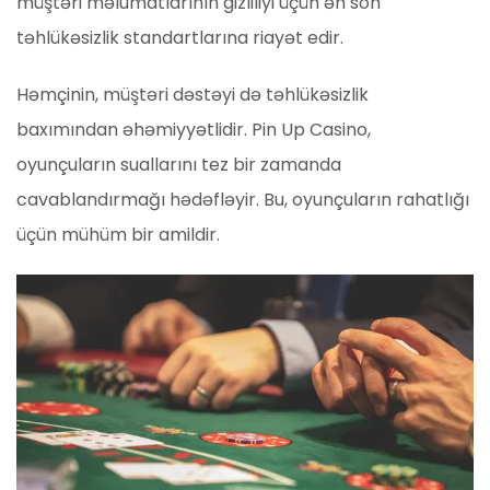
müştəri məlumatlarının gizliliyi üçün ən son
təhlükəsizlik standartlarına riayət edir.
Həmçinin, müştəri dəstəyi də təhlükəsizlik
baxımından əhəmiyyətlidir. Pin Up Casino,
oyunçuların suallarını tez bir zamanda
cavablandırmağı hədəfləyir. Bu, oyunçuların rahatlığı
üçün mühüm bir amildir.