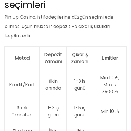
seçimləri
Pin Up Casino, istifadəçilərinə düzgün seçimi edə
bilməsi üçün müxtəlif depozit və çıxarış üsulları
təqdim edir.
Depozit
Çıxarış
Metod
Limitlər
Zamanı
Zamanı
Min 10 ₼,
İlkin
1-3 iş
Kredit/Kart
Max ≈
anında
günü
7500 ₼
Bank
1-3 iş
1-5 iş
Min 10 ₼
Transferi
günü
günü
Elektron
İlkin
İlkin