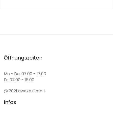
Öffnungszeiten
Mo - Do: 07:00 - 17:00
Fr: 07:00 - 15:00
@ 2021 aweko GmbH
Infos