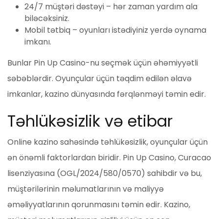
24/7 müştəri dəstəyi – hər zaman yardım ala
biləcəksiniz.
Mobil tətbiq – oyunları istədiyiniz yerdə oynama
imkanı.
Bunlar Pin Up Casino-nu seçmək üçün əhəmiyyətli
səbəblərdir. Oyunçular üçün təqdim edilən əlavə
imkanlar, kazino dünyasında fərqlənməyi təmin edir.
Təhlükəsizlik və etibar
Online kazino sahəsində təhlükəsizlik, oyunçular üçün
ən önəmli faktorlardan biridir. Pin Up Casino, Curacao
lisenziyasına (OGL/2024/580/0570) sahibdir və bu,
müştərilərinin məlumatlarının və maliyyə
əməliyyatlarının qorunmasını təmin edir. Kazino,