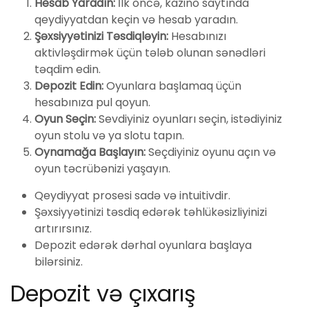
Hesab Yaradın:
İlk öncə, kazino saytında
qeydiyyatdan keçin və hesab yaradın.
Şəxsiyyətinizi Təsdiqləyin:
Hesabınızı
aktivləşdirmək üçün tələb olunan sənədləri
təqdim edin.
Depozit Edin:
Oyunlara başlamaq üçün
hesabınıza pul qoyun.
Oyun Seçin:
Sevdiyiniz oyunları seçin, istədiyiniz
oyun stolu və ya slotu tapın.
Oynamağa Başlayın:
Seçdiyiniz oyunu açın və
oyun təcrübənizi yaşayın.
Qeydiyyat prosesi sadə və intuitivdir.
Şəxsiyyətinizi təsdiq edərək təhlükəsizliyinizi
artırırsınız.
Depozit edərək dərhal oyunlara başlaya
bilərsiniz.
Depozit və çıxarış