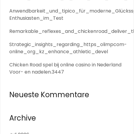
Anwendbarkeit_und_tipico_für_moderne_Glückssp
Enthusiasten_im_Test
Remarkable_reflexes_and_chickenroad_deliver_th
Strategic_insights_regarding_https_olimpcom-
online_org_kz_enhance_athletic_devel
Chicken Road spel bij online casino in Nederland
Voor- en nadelen.3447
Neueste Kommentare
Archive