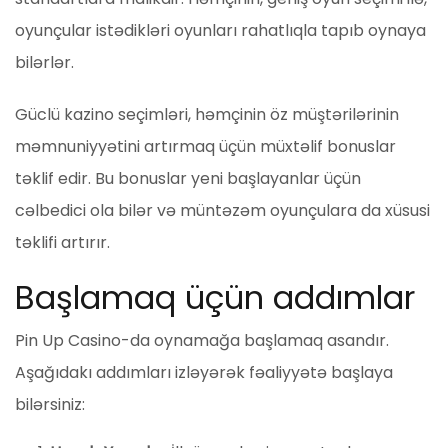
oyunçular istədikləri oyunları rahatlıqla tapıb oynaya
bilərlər.
Güclü kazino seçimləri, həmçinin öz müştərilərinin
məmnuniyyətini artırmaq üçün müxtəlif bonuslar
təklif edir. Bu bonuslar yeni başlayanlar üçün
cəlbedici ola bilər və müntəzəm oyunçulara da xüsusi
təklifi artırır.
Başlamaq üçün addımlar
Pin Up Casino-da oynamağa başlamaq asandır.
Aşağıdakı addımları izləyərək fəaliyyətə başlaya
bilərsiniz: