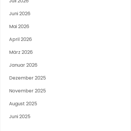
Juli 2026
Juni 2026
Mai 2026
April 2026
März 2026
Januar 2026
Dezember 2025
November 2025
August 2025
Juni 2025