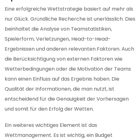
Eine erfolgreiche Wettstrategie basiert auf mehr als
nur Glück. Gründliche Recherche ist unerlässlich. Dies
beinhaltet die Analyse von Teamstatistiken,
Spielerform, Verletzungen, Head-to-Head-
Ergebnissen und anderen relevanten Faktoren. Auch
die Berücksichtigung von externen Faktoren wie
Wetterbedingungen oder die Motivation der Teams
kann einen Einfluss auf das Ergebnis haben. Die
Qualität der Informationen, die man nutzt, ist
entscheidend für die Genauigkeit der Vorhersagen
und somit für den Erfolg der Wetten.
Ein weiteres wichtiges Element ist das
Wettmanagement. Es ist wichtig, ein Budget