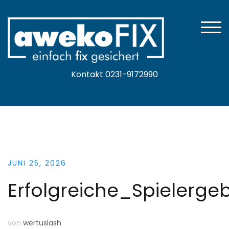
Zum
Inhalt
springen
TOGG
Kontakt 0231-9172990
JUNI 25, 2026
Erfolgreiche_Spielerg
von
wertuslash