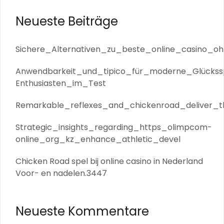
Neueste Beiträge
Sichere_Alternativen_zu_beste_online_casino_oh
Anwendbarkeit_und_tipico_für_moderne_Glückssp
Enthusiasten_im_Test
Remarkable_reflexes_and_chickenroad_deliver_th
Strategic_insights_regarding_https_olimpcom-
online_org_kz_enhance_athletic_devel
Chicken Road spel bij online casino in Nederland
Voor- en nadelen.3447
Neueste Kommentare