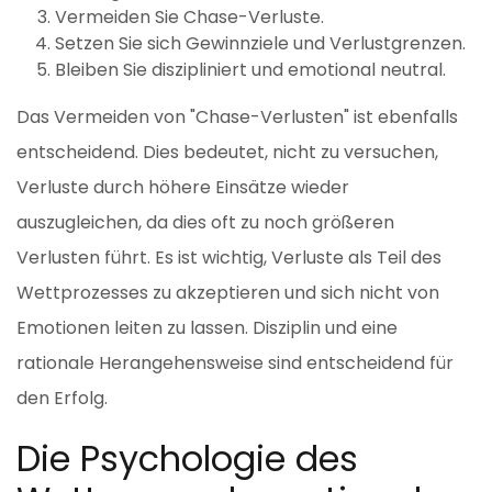
Vermeiden Sie Chase-Verluste.
Setzen Sie sich Gewinnziele und Verlustgrenzen.
Bleiben Sie diszipliniert und emotional neutral.
Das Vermeiden von "Chase-Verlusten" ist ebenfalls
entscheidend. Dies bedeutet, nicht zu versuchen,
Verluste durch höhere Einsätze wieder
auszugleichen, da dies oft zu noch größeren
Verlusten führt. Es ist wichtig, Verluste als Teil des
Wettprozesses zu akzeptieren und sich nicht von
Emotionen leiten zu lassen. Disziplin und eine
rationale Herangehensweise sind entscheidend für
den Erfolg.
Die Psychologie des