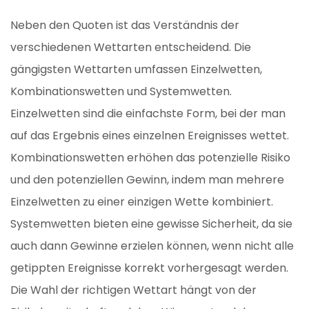
Neben den Quoten ist das Verständnis der
verschiedenen Wettarten entscheidend. Die
gängigsten Wettarten umfassen Einzelwetten,
Kombinationswetten und Systemwetten.
Einzelwetten sind die einfachste Form, bei der man
auf das Ergebnis eines einzelnen Ereignisses wettet.
Kombinationswetten erhöhen das potenzielle Risiko
und den potenziellen Gewinn, indem man mehrere
Einzelwetten zu einer einzigen Wette kombiniert.
Systemwetten bieten eine gewisse Sicherheit, da sie
auch dann Gewinne erzielen können, wenn nicht alle
getippten Ereignisse korrekt vorhergesagt werden.
Die Wahl der richtigen Wettart hängt von der