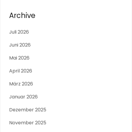
Archive
Juli 2026
Juni 2026
Mai 2026
April 2026
März 2026
Januar 2026
Dezember 2025
November 2025