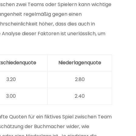
wischen zwei Teams oder Spielern kann wichtige
rgangenheit regelmäßig gegen einen
scheinlichkeit höher, dass dies auch in
e Analyse dieser Faktoren ist unerlässlich, um
schiedenquote
Niederlagenquote
3.20
2.80
3.00
2.40
fte Quoten für ein fiktives Spiel zwischen Team
nschätzung der Buchmacher wider, wie