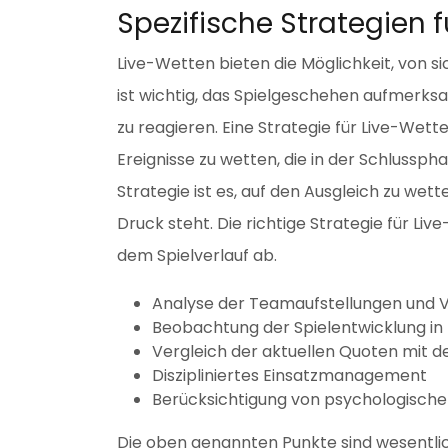
Spezifische Strategien 
Live-Wetten bieten die Möglichkeit, von si
ist wichtig, das Spielgeschehen aufmerks
zu reagieren. Eine Strategie für Live-Wett
Ereignisse zu wetten, die in der Schlusspha
Strategie ist es, auf den Ausgleich zu wet
Druck steht. Die richtige Strategie für Li
dem Spielverlauf ab.
Analyse der Teamaufstellungen und 
Beobachtung der Spielentwicklung in 
Vergleich der aktuellen Quoten mit 
Diszipliniertes Einsatzmanagement
Berücksichtigung von psychologische
Die oben genannten Punkte sind wesentlic