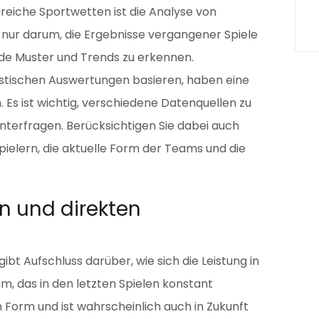
greiche Sportwetten ist die Analyse von
t nur darum, die Ergebnisse vergangener Spiele
de Muster und Trends zu erkennen.
atistischen Auswertungen basieren, haben eine
. Es ist wichtig, verschiedene Datenquellen zu
interfragen. Berücksichtigen Sie dabei auch
ielern, die aktuelle Form der Teams und die
n und direkten
bt Aufschluss darüber, wie sich die Leistung in
am, das in den letzten Spielen konstant
n Form und ist wahrscheinlich auch in Zukunft