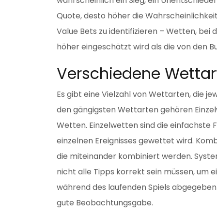
wahrscheinlich ein Sieg, ein Unentschieden 
Quote, desto höher die Wahrscheinlichkeit
Value Bets zu identifizieren – Wetten, bei
höher eingeschätzt wird als die von den
Verschiedene Wettart
Es gibt eine Vielzahl von Wettarten, die je
den gängigsten Wettarten gehören Einze
Wetten. Einzelwetten sind die einfachste 
einzelnen Ereignisses gewettet wird. Ko
die miteinander kombiniert werden. Syste
nicht alle Tipps korrekt sein müssen, um 
während des laufenden Spiels abgegeben u
gute Beobachtungsgabe.