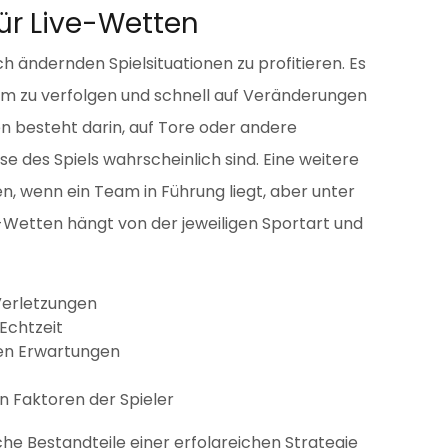
für Live-Wetten
ch ändernden Spielsituationen zu profitieren. Es
am zu verfolgen und schnell auf Veränderungen
en besteht darin, auf Tore oder andere
se des Spiels wahrscheinlich sind. Eine weitere
ten, wenn ein Team in Führung liegt, aber unter
ve-Wetten hängt von der jeweiligen Sportart und
Verletzungen
Echtzeit
den Erwartungen
n Faktoren der Spieler
he Bestandteile einer erfolgreichen Strategie