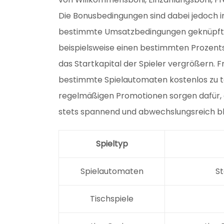
Die Bonusbedingungen sind dabei jedoch i
bestimmte Umsatzbedingungen geknüpft 
beispielsweise einen bestimmten Prozents
das Startkapital der Spieler vergrößern. F
bestimmte Spielautomaten kostenlos zu te
regelmäßigen Promotionen sorgen dafür, d
stets spannend und abwechslungsreich bl
Spieltyp
Spielautomaten
St
Tischspiele