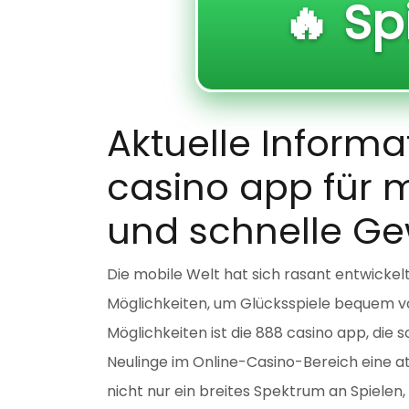
🔥 Sp
Aktuelle Informa
casino app für 
und schnelle G
Die mobile Welt hat sich rasant entwickelt
Möglichkeiten, um Glücksspiele bequem vo
Möglichkeiten ist die 888 casino app, die s
Neulinge im Online-Casino-Bereich eine at
nicht nur ein breites Spektrum an Spielen,