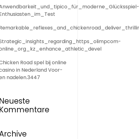
Anwendbarkeit_und_tipico_für_moderne_Glücksspiel
Enthusiasten_im_Test
Remarkable_reflexes_and_chickenroad_deliver_thrill
Strategic_insights_regarding_https_olimpcom-
online_org_kz_enhance_athletic_devel
Chicken Road spel bij online
casino in Nederland Voor-
en nadelen.3447
Neueste
Kommentare
Archive