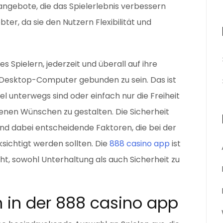
ngebote, die das Spielerlebnis verbessern
ter, da sie den Nutzern Flexibilität und
 Spielern, jederzeit und überall auf ihre
n Desktop-Computer gebunden zu sein. Das ist
el unterwegs sind oder einfach nur die Freiheit
genen Wünschen zu gestalten. Die Sicherheit
ind dabei entscheidende Faktoren, die bei der
ichtigt werden sollten. Die
888 casino app
ist
ucht, sowohl Unterhaltung als auch Sicherheit zu
en in der 888 casino app