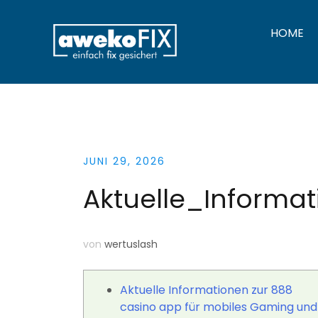
Zum
Inhalt
HOME
springen
JUNI 29, 2026
Aktuelle_Inform
von
wertuslash
Aktuelle Informationen zur 888
casino app für mobiles Gaming und