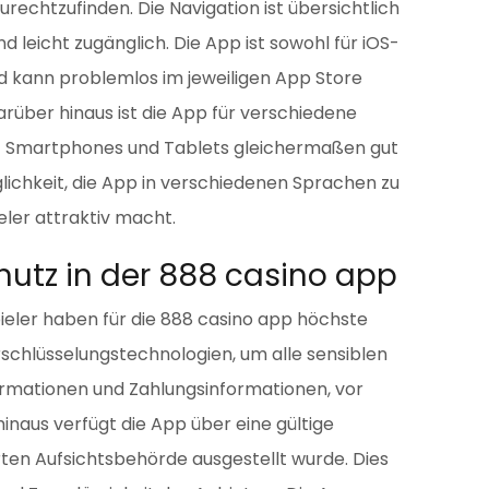
urechtzufinden. Die Navigation ist übersichtlich
nd leicht zugänglich. Die App ist sowohl für iOS-
d kann problemlos im jeweiligen App Store
arüber hinaus ist die App für verschiedene
auf Smartphones und Tablets gleichermaßen gut
Möglichkeit, die App in verschiedenen Sprachen zu
eler attraktiv macht.
hutz in der 888 casino app
ieler haben für die 888 casino app höchste
schlüsselungstechnologien, um alle sensiblen
formationen und Zahlungsinformationen, vor
inaus verfügt die App über eine gültige
rten Aufsichtsbehörde ausgestellt wurde. Dies