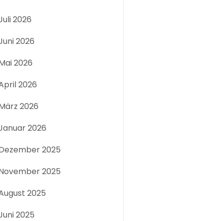
Juli 2026
Juni 2026
Mai 2026
April 2026
März 2026
Januar 2026
Dezember 2025
November 2025
August 2025
Juni 2025