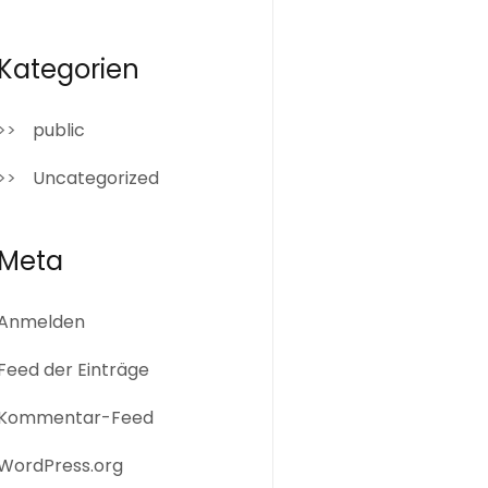
Kategorien
public
Uncategorized
Meta
Anmelden
Feed der Einträge
Kommentar-Feed
WordPress.org