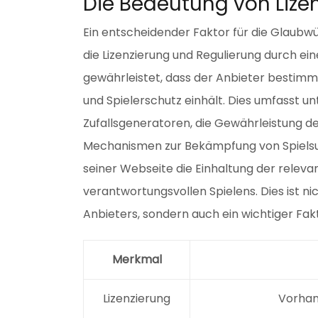
Die Bedeutung von Lize
Ein entscheidender Faktor für die Glaubwür
die Lizenzierung und Regulierung durch ei
gewährleistet, dass der Anbieter bestimmt
und Spielerschutz einhält. Dies umfasst 
Zufallsgeneratoren, die Gewährleistung de
Mechanismen zur Bekämpfung von Spiels
seiner Webseite die Einhaltung der relev
verantwortungsvollen Spielens. Dies ist nic
Anbieters, sondern auch ein wichtiger Fakt
Merkmal
Lizenzierung
Vorhan