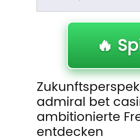
🔥 Sp
Zukunftsperspekt
admiral bet casi
ambitionierte Fre
entdecken