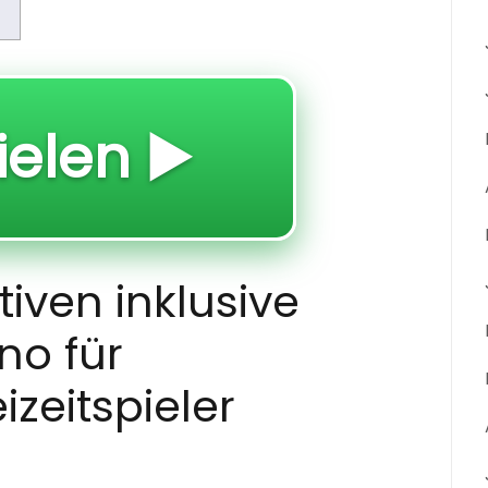
ielen ▶️
iven inklusive
no für
izeitspieler