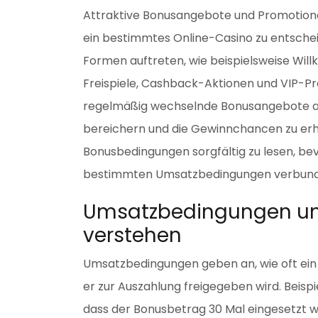
Attraktive Bonusangebote und Promotionen s
ein bestimmtes Online-Casino zu entsche
Formen auftreten, wie beispielsweise Will
Freispiele, Cashback-Aktionen und VIP-
regelmäßig wechselnde Bonusangebote an, 
bereichern und die Gewinnchancen zu erhöh
Bonusbedingungen sorgfältig zu lesen, be
bestimmten Umsatzbedingungen verbunde
Umsatzbedingungen u
verstehen
Umsatzbedingungen geben an, wie oft ei
er zur Auszahlung freigegeben wird. Beisp
dass der Bonusbetrag 30 Mal eingesetzt