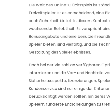
Die Welt des Online-Glücksspiels ist ständ
Freizeitspieler ist es entscheidend, eine P
auch Sicherheit bietet. In diesem Kontext 
wachsender Beliebtheit. Es verspricht eine
Bonusangebote und eine benutzerfreundlic
Spieler bieten, sind vielfältig, und die Tec
Gestaltung des Spielerlebnisses.
Doch bei der Vielzahl an verfügbaren Opti
informieren und die Vor- und Nachteile v
Sicherheitsaspekte, Lizenzierungen, Spie
Kundenservice sind nur einige der Kriterie
berücksichtigt werden sollten. Ein tiefes 
Spielern, fundierte Entscheidungen zu tr