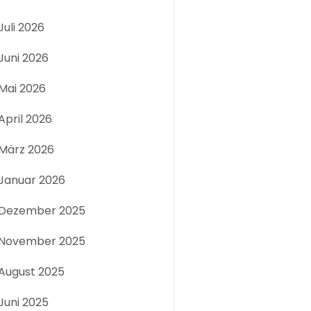
Juli 2026
Juni 2026
Mai 2026
April 2026
März 2026
Januar 2026
Dezember 2025
November 2025
August 2025
Juni 2025