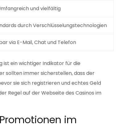
mfangreich und vielfältig
andards durch Verschlüsselungstechnologien
bar via E-Mail, Chat und Telefon
ist ein wichtiger Indikator für die
er sollten immer sicherstellen, dass der
bevor sie sich registrieren und echtes Geld
 der Regel auf der Webseite des Casinos im
Promotionen im