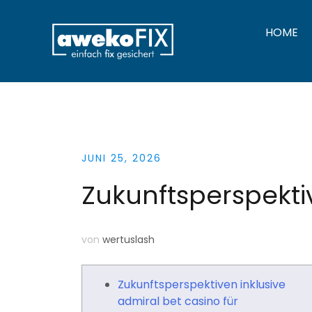
Zum
Inhalt
HOME
springen
JUNI 25, 2026
Zukunftsperspekti
von
wertuslash
Zukunftsperspektiven inklusive
admiral bet casino für