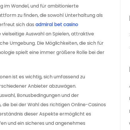
ig im Wandel, und für ambitionierte
lattform zu finden, die sowohl Unterhaltung als
erfreut sich das
admiral bet casino
 vielseitige Auswahl an Spielen, attraktive
he Umgebung. Die Möglichkeiten, die sich für
hnologie spielt eine immer größere Rolle bei der
onen ist es wichtig, sich umfassend zu
erschiedener Anbieter abzuwägen.
lauswahl, Bonusbedingungen und der
n, die bei der Wahl des richtigen Online-Casinos
Verständnis dieser Aspekte ermöglicht es
effen und ein sicheres und angenehmes