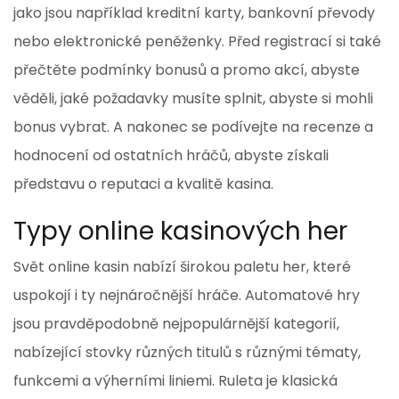
jako jsou například kreditní karty, bankovní převody
nebo elektronické peněženky. Před registrací si také
přečtěte podmínky bonusů a promo akcí, abyste
věděli, jaké požadavky musíte splnit, abyste si mohli
bonus vybrat. A nakonec se podívejte na recenze a
hodnocení od ostatních hráčů, abyste získali
představu o reputaci a kvalitě kasina.
Typy online kasinových her
Svět online kasin nabízí širokou paletu her, které
uspokojí i ty nejnáročnější hráče. Automatové hry
jsou pravděpodobně nejpopulárnější kategorií,
nabízející stovky různých titulů s různými tématy,
funkcemi a výherními liniemi. Ruleta je klasická