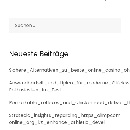
Suche
nach:
Neueste Beiträge
Sichere_Alternativen_zu_beste_online_casino_oh
Anwendbarkeit_und_tipico_für_moderne_Glückssp
Enthusiasten_im_Test
Remarkable_reflexes_and_chickenroad_deliver_th
Strategic_insights_regarding_https_olimpcom-
online_org_kz_enhance_athletic_devel