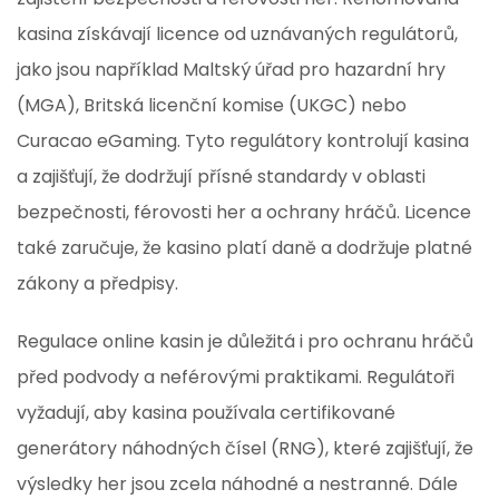
kasina získávají licence od uznávaných regulátorů,
jako jsou například Maltský úřad pro hazardní hry
(MGA), Britská licenční komise (UKGC) nebo
Curacao eGaming. Tyto regulátory kontrolují kasina
a zajišťují, že dodržují přísné standardy v oblasti
bezpečnosti, férovosti her a ochrany hráčů. Licence
také zaručuje, že kasino platí daně a dodržuje platné
zákony a předpisy.
Regulace online kasin je důležitá i pro ochranu hráčů
před podvody a neférovými praktikami. Regulátoři
vyžadují, aby kasina používala certifikované
generátory náhodných čísel (RNG), které zajišťují, že
výsledky her jsou zcela náhodné a nestranné. Dále