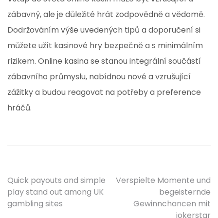
zábavný, ale je důležité hrát zodpovědně a vědomě.
Dodržováním výše uvedených tipů a doporučení si
můžete užít kasinové hry bezpečně a s minimálním
rizikem. Online kasina se stanou integrální součástí
zábavního průmyslu, nabídnou nové a vzrušující
zážitky a budou reagovat na potřeby a preference
hráčů.
Beitrags-
Quick payouts and simple
Verspielte Momente und
play stand out among UK
begeisternde
Navigation
gambling sites
Gewinnchancen mit
jokerstar