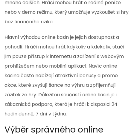
mnoho dalších. Hráči mohou hrát o reálné peníze
nebo v demo režimu, který umožňuje vyzkoušet si hry
bez finančního rizika.
Hlavní výhodou online kasin je jejich dostupnost a
pohodlí. Hráči mohou hrát kdykoliv a kdekoliv, stačí
jim pouze přístup k internetu a zařízení s webovým
prohlížečem nebo mobilní aplikací. Navíc online
kasina často nabízejí atraktivní bonusy a promo
akce, které zvyšují šance na výhru a zpříjemňují
zážitek ze hry. Důležitou součástí online kasin je i
zákaznická podpora, která je hráči k dispozici 24
hodin denně, 7 dní v týdnu.
Výběr správného online