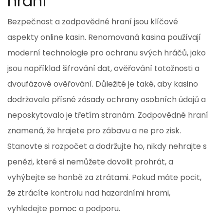
hraní
Bezpečnost a zodpovědné hraní jsou klíčové
aspekty online kasin. Renomovaná kasina používají
moderní technologie pro ochranu svých hráčů, jako
jsou například šifrování dat, ověřování totožnosti a
dvoufázové ověřování. Důležité je také, aby kasino
dodržovalo přísné zásady ochrany osobních údajů a
neposkytovalo je třetím stranám. Zodpovědné hraní
znamená, že hrajete pro zábavu a ne pro zisk.
Stanovte si rozpočet a dodržujte ho, nikdy nehrajte s
penězi, které si nemůžete dovolit prohrát, a
vyhýbejte se honbě za ztrátami. Pokud máte pocit,
že ztrácíte kontrolu nad hazardními hrami,
vyhledejte pomoc a podporu.