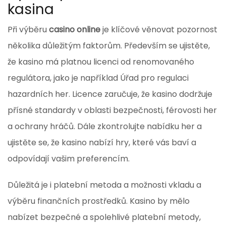
kasina
Při výběru
casino online
je klíčové věnovat pozornost
několika důležitým faktorům. Především se ujistěte,
že kasino má platnou licenci od renomovaného
regulátora, jako je například Úřad pro regulaci
hazardních her. Licence zaručuje, že kasino dodržuje
přísné standardy v oblasti bezpečnosti, férovosti her
a ochrany hráčů. Dále zkontrolujte nabídku her a
ujistěte se, že kasino nabízí hry, které vás baví a
odpovídají vašim preferencím.
Důležitá je i platební metoda a možnosti vkladu a
výběru finančních prostředků. Kasino by mělo
nabízet bezpečné a spolehlivé platební metody,