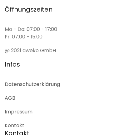
Öffnungszeiten
Mo - Do: 07:00 - 17:00
Fr: 07:00 - 15:00
@ 2021 aweko GmbH
Infos
Datenschutz­erklärung
AGB
Impressum
Kontakt
Kontakt