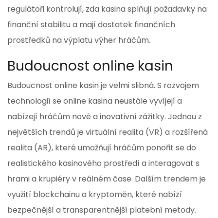
regulátoři kontrolují, zda kasina splňují požadavky na
finanční stabilitu a mají dostatek finančních
prostředků na výplatu výher hráčům.
Budoucnost online kasin
Budoucnost online kasin je velmi slibná. S rozvojem
technologií se online kasina neustále vyvíjejí a
nabízejí hráčům nové a inovativní zážitky. Jednou z
největších trendů je virtuální realita (VR) a rozšířená
realita (AR), které umožňují hráčům ponořit se do
realistického kasinového prostředí a interagovat s
hrami a krupiéry v reálném čase. Dalším trendem je
využití blockchainu a kryptoměn, které nabízí
bezpečnější a transparentnější platební metody.