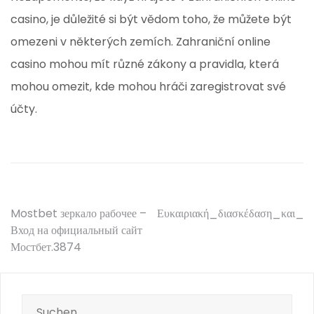
casino, je důležité si být vědom toho, že můžete být
omezeni v některých zemích. Zahraniční online
casino mohou mít různé zákony a pravidla, která
mohou omezit, kde mohou hráči zaregistrovat své
účty.
Beitrags-
Mostbet зеркало рабочее –
Ευκαιριακή_διασκέδαση_και_
Вход на официальный сайт
Navigation
Мостбет.3874
Suche