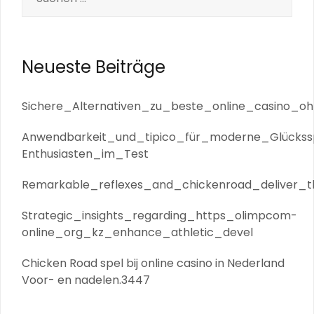
nach:
Neueste Beiträge
Sichere_Alternativen_zu_beste_online_casino_oh
Anwendbarkeit_und_tipico_für_moderne_Glückssp
Enthusiasten_im_Test
Remarkable_reflexes_and_chickenroad_deliver_th
Strategic_insights_regarding_https_olimpcom-
online_org_kz_enhance_athletic_devel
Chicken Road spel bij online casino in Nederland
Voor- en nadelen.3447