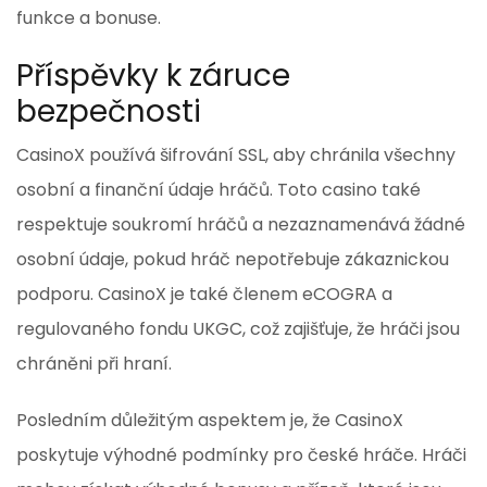
funkce a bonuse.
Příspěvky k záruce
bezpečnosti
CasinoX používá šifrování SSL, aby chránila všechny
osobní a finanční údaje hráčů. Toto casino také
respektuje soukromí hráčů a nezaznamenává žádné
osobní údaje, pokud hráč nepotřebuje zákaznickou
podporu. CasinoX je také členem eCOGRA a
regulovaného fondu UKGC, což zajišťuje, že hráči jsou
chráněni při hraní.
Posledním důležitým aspektem je, že CasinoX
poskytuje výhodné podmínky pro české hráče. Hráči