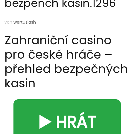
bezpench kasin.1296
von
wertuslash
Zahraniční casino
pro české hráče –
přehled bezpečných
kasin
▶️ HRÁT