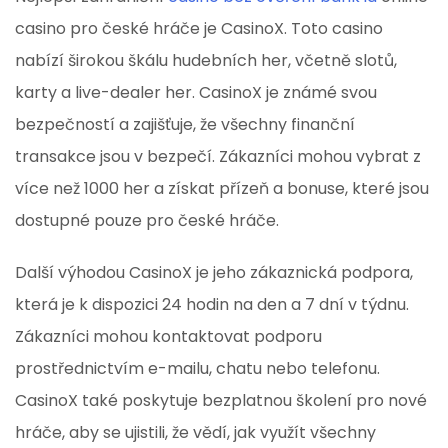
casino pro české hráče je CasinoX. Toto casino
nabízí širokou škálu hudebních her, včetně slotů,
karty a live-dealer her. CasinoX je známé svou
bezpečností a zajišťuje, že všechny finanční
transakce jsou v bezpečí. Zákazníci mohou vybrat z
více než 1000 her a získat přízeň a bonuse, které jsou
dostupné pouze pro české hráče.
Další výhodou CasinoX je jeho zákaznická podpora,
která je k dispozici 24 hodin na den a 7 dní v týdnu.
Zákazníci mohou kontaktovat podporu
prostřednictvím e-mailu, chatu nebo telefonu.
CasinoX také poskytuje bezplatnou školení pro nové
hráče, aby se ujistili, že vědí, jak využít všechny