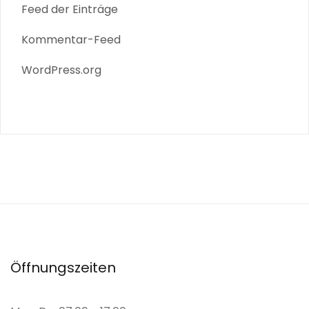
Feed der Einträge
Kommentar-Feed
WordPress.org
Öffnungszeiten