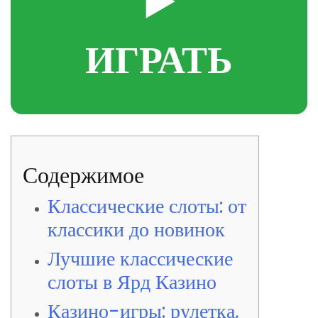
▶️
ИГРАТЬ
Содержимое
Классические слоты: от
классики до новинок
Лучшие классические
слоты в Ярд Казино
Казино-игры: рулетка,