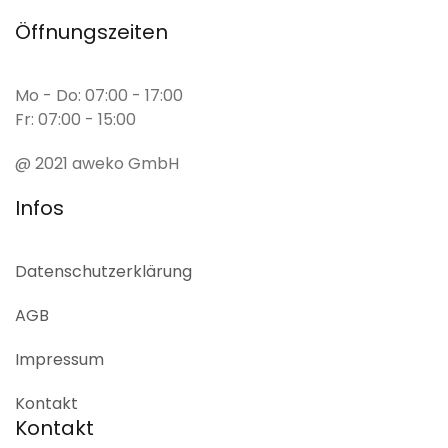
Öffnungszeiten
Mo - Do: 07:00 - 17:00
Fr: 07:00 - 15:00
@ 2021 aweko GmbH
Infos
Datenschutz­erklärung
AGB
Impressum
Kontakt
Kontakt