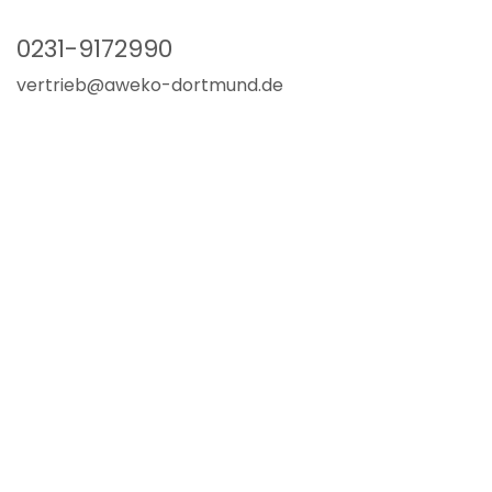
0231-9172990
vertrieb@aweko-dortmund.de