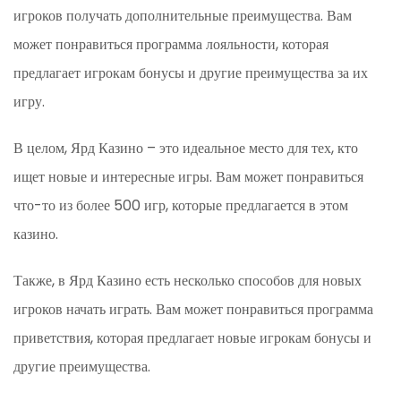
игроков получать дополнительные преимущества. Вам
может понравиться программа лояльности, которая
предлагает игрокам бонусы и другие преимущества за их
игру.
В целом, Ярд Казино – это идеальное место для тех, кто
ищет новые и интересные игры. Вам может понравиться
что-то из более 500 игр, которые предлагается в этом
казино.
Также, в Ярд Казино есть несколько способов для новых
игроков начать играть. Вам может понравиться программа
приветствия, которая предлагает новые игрокам бонусы и
другие преимущества.