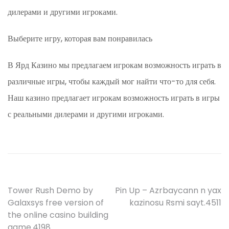
дилерами и другими игроками.
Выберите игру, которая вам понравилась
В Ярд Казино мы предлагаем игрокам возможность играть в
различные игры, чтобы каждый мог найти что-то для себя.
Наш казино предлагает игрокам возможность играть в игры
с реальными дилерами и другими игроками.
Beitrags-
Tower Rush Demo by
Pin Up – Azrbaycann n yax
Galaxsys free version of
kazinosu Rsmi sayt.4511
Navigation
the online casino building
game.4198