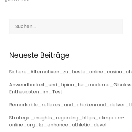
Suche
nach:
Neueste Beiträge
Sichere_Alternativen_zu_beste_online_casino_oh
Anwendbarkeit_und_tipico_für_moderne_Glückssp
Enthusiasten_im_Test
Remarkable_reflexes_and_chickenroad_deliver_th
Strategic_insights_regarding_https_olimpcom-
online_org_kz_enhance_athletic_devel