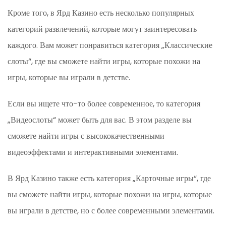
Кроме того, в Ярд Казино есть несколько популярных
категорий развлечений, которые могут заинтересовать
каждого. Вам может понравиться категория „Классические
слоты“, где вы сможете найти игры, которые похожи на
игры, которые вы играли в детстве.
Если вы ищете что-то более современное, то категория
„Видеослоты“ может быть для вас. В этом разделе вы
сможете найти игры с высококачественными
видеоэффектами и интерактивными элементами.
В Ярд Казино также есть категория „Карточные игры“, где
вы сможете найти игры, которые похожи на игры, которые
вы играли в детстве, но с более современными элементами.