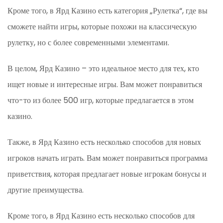
Кроме того, в Ярд Казино есть категория „Рулетка“, где вы
сможете найти игры, которые похожи на классическую
рулетку, но с более современными элементами.
В целом, Ярд Казино – это идеальное место для тех, кто
ищет новые и интересные игры. Вам может понравиться
что-то из более 500 игр, которые предлагается в этом
казино.
Также, в Ярд Казино есть несколько способов для новых
игроков начать играть. Вам может понравиться программа
приветствия, которая предлагает новые игрокам бонусы и
другие преимущества.
Кроме того, в Ярд Казино есть несколько способов для