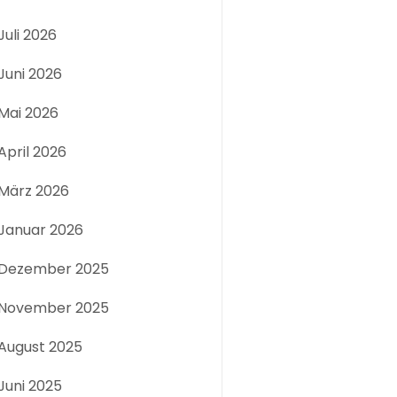
Juli 2026
Juni 2026
Mai 2026
April 2026
März 2026
Januar 2026
Dezember 2025
November 2025
August 2025
Juni 2025