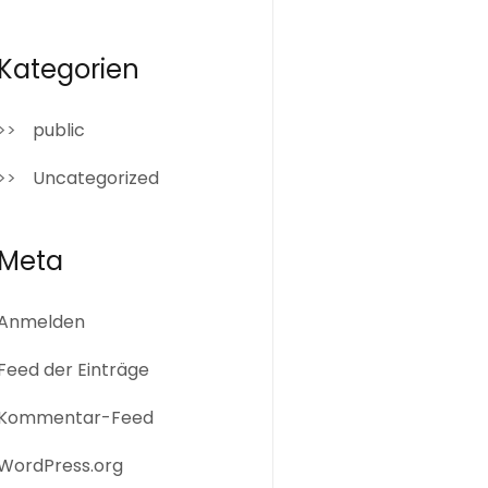
Kategorien
public
Uncategorized
Meta
Anmelden
Feed der Einträge
Kommentar-Feed
WordPress.org