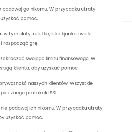
ie podawaj go nikomu. W przypadku utraty
by uzyskać pomoc.
 w tym sloty, ruletke, blackjacka i wiele
 i rozpocząć grę.
przekraczać swojego limitu finansowego. W
sługą klienta, aby uzyskać pomoc.
prywatność naszych klientów. Wszystkie
piecznego protokołu SSL.
 nie podawaj ich nikomu. W przypadku utraty
 aby uzyskać pomoc.