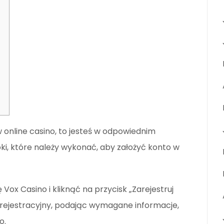
w online casino, to jesteś w odpowiednim
ki, które należy wykonać, aby założyć konto w
Vox Casino i kliknąć na przycisk „Zarejestruj
z rejestracyjny, podając wymagane informacje,
o.