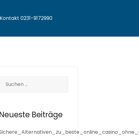
Kontakt 0231-9172990
Suche
nach:
Neueste Beiträge
Sichere_Alternativen_zu_beste_online_casino_ohne_o