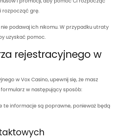
onusów i promocji, aby pomóc Ci rozpocząć
i rozpocząć grę.
 nie podawaj ich nikomu. W przypadku utraty
 aby uzyskać pomoc.
za rejestracyjnego w
nego w Vox Casino, upewnij się, że masz
 formularz w następujący sposób:
ę, że te informacje są poprawne, ponieważ będą
taktowych