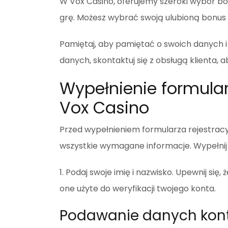
W Vox Casino, oferujemy szeroki wybór b
grę. Możesz wybrać swoją ulubioną bonus 
Pamiętaj, aby pamiętać o swoich danych i
danych, skontaktuj się z obsługą klienta,
Wypełnienie formular
Vox Casino
Przed wypełnieniem formularza rejestracyj
wszystkie wymagane informacje. Wypełnij
1. Podaj swoje imię i nazwisko. Upewnij si
one użyte do weryfikacji twojego konta.
Podawanie danych kon