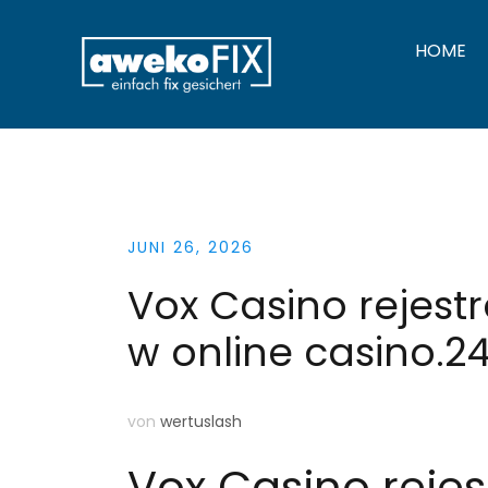
Zum
Inhalt
HOME
springen
JUNI 26, 2026
Vox Casino rejestr
w online casino.2
von
wertuslash
Vox Casino rejes