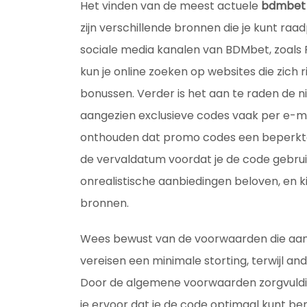
Het vinden van de meest actuele
bdmbet
zijn verschillende bronnen die je kunt ra
sociale media kanalen van BDMbet, zoals
kun je online zoeken op websites die zic
bonussen. Verder is het aan te raden de 
aangezien exclusieve codes vaak per e-mai
onthouden dat promo codes een beperkte 
de vervaldatum voordat je de code gebrui
onrealistische aanbiedingen beloven, en k
bronnen.
Wees bewust van de voorwaarden die aan
vereisen een minimale storting, terwijl ande
Door de algemene voorwaarden zorgvuldig 
je ervoor dat je de code optimaal kunt be