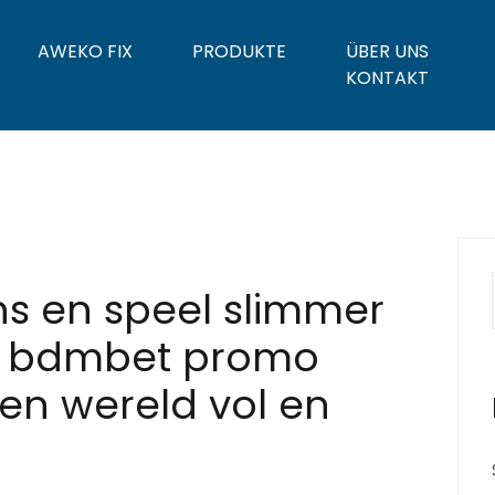
AWEKO FIX
PRODUKTE
ÜBER UNS
KONTAKT
s en speel slimmer
e bdmbet promo
en wereld vol en