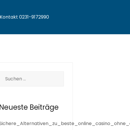
Kontakt 0231-9172990
Suche
nach:
Neueste Beiträge
Sichere_Alternativen_zu_beste_online_casino_ohne_o