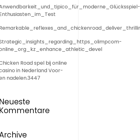
Anwendbarkeit_und_tipico_für_moderne_Glücksspiel
Enthusiasten_im_Test
Remarkable_reflexes_and_chickenroad_deliver_thrill
Strategic_insights_regarding_https_olimpcom-
online_org_kz_enhance_athletic_devel
Chicken Road spel bij online
casino in Nederland Voor-
en nadelen.3447
Neueste
Kommentare
Archive