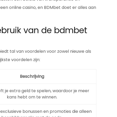
an een online casino, en BDMbet doet er alles aan
ebruik van de bdmbet
iedt tal van voordelen voor zowel nieuwe als
kste voordelen zijn:
Beschrijving
t je extra geld te spelen, waardoor je meer
kans hebt om te winnen.
 exclusieve bonussen en promoties die alleen