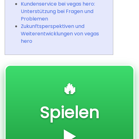
Kundenservice bei vegas hero:
Unterstützung bei Fragen und
Problemen
Zukunftsperspektiven und
Weiterentwicklungen von vegas
hero
🔥
Spielen
▶️