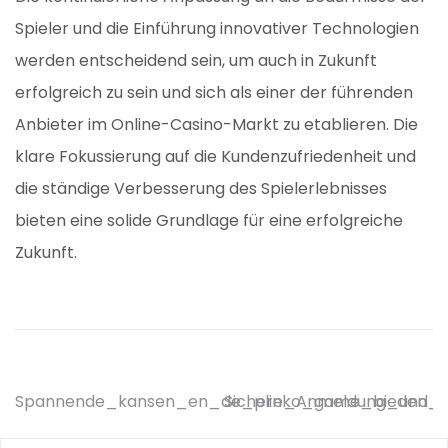
Spieler und die Einführung innovativer Technologien
werden entscheidend sein, um auch in Zukunft
erfolgreich zu sein und sich als einer der führenden
Anbieter im Online-Casino-Markt zu etablieren. Die
klare Fokussierung auf die Kundenzufriedenheit und
die ständige Verbesserung des Spielerlebnisses
bieten eine solide Grundlage für eine erfolgreiche
Zukunft.
Beitrags-
Spannende_kansen_en_de_plinko_game_bieden_ver
Sichere_Anmeldung_und_at
Navigation