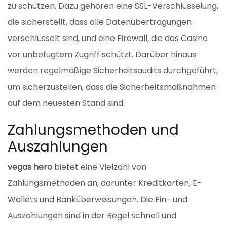
zu schützen. Dazu gehören eine SSL-Verschlüsselung,
die sicherstellt, dass alle Datenübertragungen
verschlüsselt sind, und eine Firewall, die das Casino
vor unbefugtem Zugriff schützt. Darüber hinaus
werden regelmäßige Sicherheitsaudits durchgeführt,
um sicherzustellen, dass die Sicherheitsmaßnahmen
auf dem neuesten Stand sind.
Zahlungsmethoden und
Auszahlungen
vegas hero
bietet eine Vielzahl von
Zahlungsmethoden an, darunter Kreditkarten, E-
Wallets und Banküberweisungen. Die Ein- und
Auszahlungen sind in der Regel schnell und