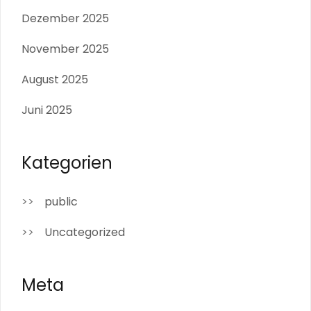
Dezember 2025
November 2025
August 2025
Juni 2025
Kategorien
public
Uncategorized
Meta