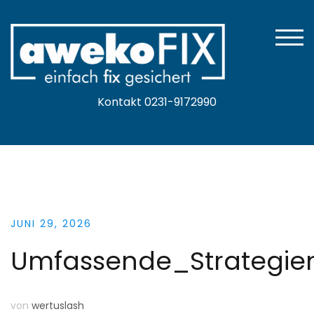
Zum
Inhalt
springen
TOGG
Kontakt 0231-9172990
JUNI 29, 2026
Umfassende_Strategi
von
wertuslash