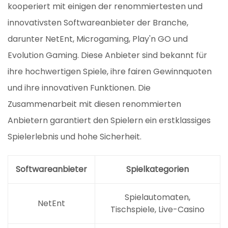
kooperiert mit einigen der renommiertesten und
innovativsten Softwareanbieter der Branche,
darunter NetEnt, Microgaming, Play'n GO und
Evolution Gaming. Diese Anbieter sind bekannt für
ihre hochwertigen Spiele, ihre fairen Gewinnquoten
und ihre innovativen Funktionen. Die
Zusammenarbeit mit diesen renommierten
Anbietern garantiert den Spielern ein erstklassiges
Spielerlebnis und hohe Sicherheit.
Softwareanbieter
Spielkategorien
Spielautomaten,
NetEnt
Tischspiele, Live-Casino