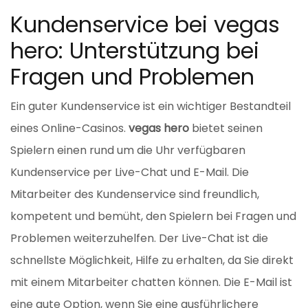
Kundenservice bei vegas
hero: Unterstützung bei
Fragen und Problemen
Ein guter Kundenservice ist ein wichtiger Bestandteil
eines Online-Casinos.
vegas hero
bietet seinen
Spielern einen rund um die Uhr verfügbaren
Kundenservice per Live-Chat und E-Mail. Die
Mitarbeiter des Kundenservice sind freundlich,
kompetent und bemüht, den Spielern bei Fragen und
Problemen weiterzuhelfen. Der Live-Chat ist die
schnellste Möglichkeit, Hilfe zu erhalten, da Sie direkt
mit einem Mitarbeiter chatten können. Die E-Mail ist
eine gute Option, wenn Sie eine ausführlichere