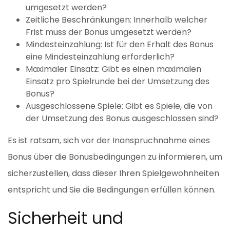
umgesetzt werden?
Zeitliche Beschränkungen: Innerhalb welcher
Frist muss der Bonus umgesetzt werden?
Mindesteinzahlung: Ist für den Erhalt des Bonus
eine Mindesteinzahlung erforderlich?
Maximaler Einsatz: Gibt es einen maximalen
Einsatz pro Spielrunde bei der Umsetzung des
Bonus?
Ausgeschlossene Spiele: Gibt es Spiele, die von
der Umsetzung des Bonus ausgeschlossen sind?
Es ist ratsam, sich vor der Inanspruchnahme eines
Bonus über die Bonusbedingungen zu informieren, um
sicherzustellen, dass dieser Ihren Spielgewohnheiten
entspricht und Sie die Bedingungen erfüllen können.
Sicherheit und