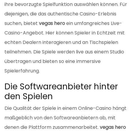
ihre bevorzugte Spielfunktion auswählen können. Für
diejenigen, die das authentische Casino-Erlebnis
suchen, bietet
vegas hero
ein umfangreiches Live-
Casino-Angebot. Hier können Spieler in Echtzeit mit
echten Dealern interagieren und an Tischspielen
teilnehmen. Die Spiele werden live aus einem Studio
übertragen und bieten so eine immersive
Spielerfahrung.
Die Softwareanbieter hinter
den Spielen
Die Qualität der Spiele in einem Online-Casino hängt
maßgeblich von den Softwareanbietern ab, mit
denen die Plattform zusammenarbeitet.
vegas hero