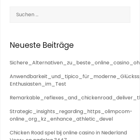
Suche
nach:
Neueste Beiträge
Sichere_Alternativen_zu_beste_online_casino_oh
Anwendbarkeit_und_tipico_für_moderne_Glückssp
Enthusiasten_im_Test
Remarkable_reflexes_and_chickenroad_deliver_th
Strategic_insights_regarding_https_olimpcom-
online_org_kz_enhance_athletic_devel
Chicken Road spel bij online casino in Nederland