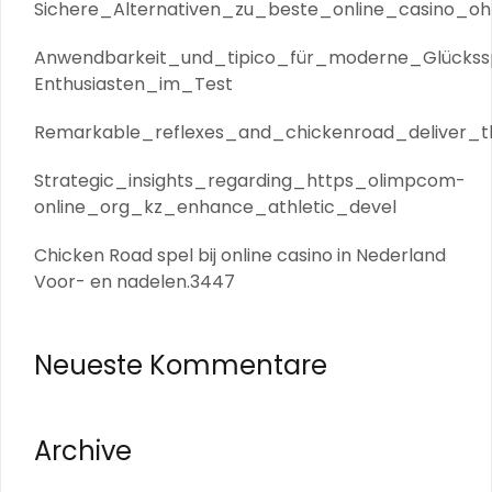
Sichere_Alternativen_zu_beste_online_casino_oh
Anwendbarkeit_und_tipico_für_moderne_Glückssp
Enthusiasten_im_Test
Remarkable_reflexes_and_chickenroad_deliver_th
Strategic_insights_regarding_https_olimpcom-
online_org_kz_enhance_athletic_devel
Chicken Road spel bij online casino in Nederland
Voor- en nadelen.3447
Neueste Kommentare
Archive