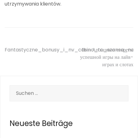
utrzymywania klientów.
Beitrags-
Fantastyczne_bonusy_i_nv_casino_to_szansa_na_
Пин Ап казино: секреты
успешной игры на лайв-
Navigation
играх и слотах
Suche
nach:
Neueste Beiträge