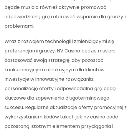
będzie musiało również aktywnie promować
odpowiedzialną grę i oferować wsparcie dla graczy z
problemami.
Wraz z rozwojem technologii i zmieniającymi się
preferencjami graczy, NV Casino będzie musiało
dostosować swoją strategię, aby pozostać
konkurencyjnym i atrakcyjnym dla klientów.
Inwestycje w innowacyjne rozwiązania,
personalizację oferty i odpowiedzialną grę będą
kluczowe dla zapewnienia długoterminowego
sukcesu. Regularne aktualizacje oferty promocyjnej z
wykorzystaniem kodów takich jak nv casino code
pozostaną istotnym elementem przyciągania i