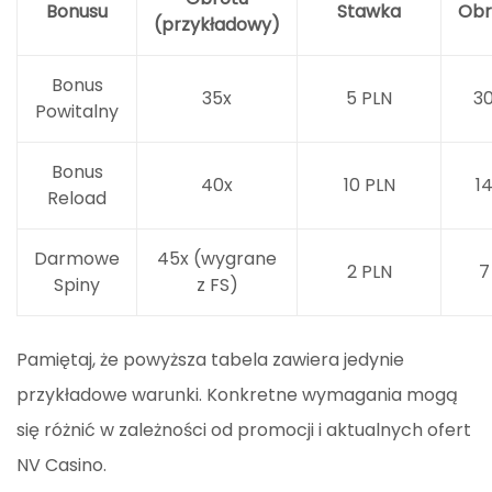
Bonusu
Stawka
Ob
(przykładowy)
Bonus
35x
5 PLN
30
Powitalny
Bonus
40x
10 PLN
14
Reload
Darmowe
45x (wygrane
2 PLN
7
Spiny
z FS)
Pamiętaj, że powyższa tabela zawiera jedynie
przykładowe warunki. Konkretne wymagania mogą
się różnić w zależności od promocji i aktualnych ofert
NV Casino.