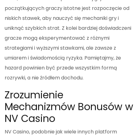
początkujących graczy istotne jest rozpoczęcie od
niskich stawek, aby nauczyć się mechaniki gry i
uniknąć szybkich strat. Z kolei bardziej doświadczeni
gracze mogą eksperymentować z różnymi
strategiami i wyższymi stawkami, ale zawsze z
umiarem i świadomością ryzyka. Pamiętajmy, że
hazard powinien być przede wszystkim formą
rozrywki, a nie źródłem dochodu.
Zrozumienie
Mechanizmów Bonusów w
NV Casino
NV Casino, podobnie jak wiele innych platform