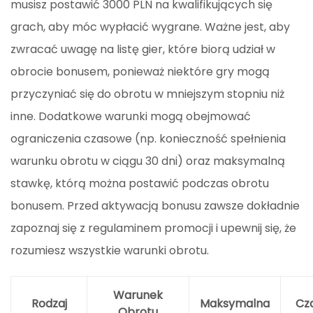
musisz postawić 3000 PLN na kwalifikujących się
grach, aby móc wypłacić wygrane. Ważne jest, aby
zwracać uwagę na listę gier, które biorą udział w
obrocie bonusem, ponieważ niektóre gry mogą
przyczyniać się do obrotu w mniejszym stopniu niż
inne. Dodatkowe warunki mogą obejmować
ograniczenia czasowe (np. konieczność spełnienia
warunku obrotu w ciągu 30 dni) oraz maksymalną
stawkę, którą można postawić podczas obrotu
bonusem. Przed aktywacją bonusu zawsze dokładnie
zapoznaj się z regulaminem promocji i upewnij się, że
rozumiesz wszystkie warunki obrotu.
Warunek
Rodzaj
Maksymalna
Cz
Obrotu