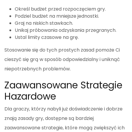
Określ budżet przed rozpoczęciem gry.
Podziel budżet na mniejsze jednostki.
Graj na niskich stawkach.
Unikaj próbowania odzyskania przegranych.
Ustal limity czasowe na grę.
Stosowanie się do tych prostych zasad pomoże Ci
cieszyć się grą w sposób odpowiedzialny i uniknąć
niepotrzebnych problemów.
Zaawansowane Strategie
Hazardowe
Dla graczy, którzy nabyli już doświadczenie i dobrze
znają zasady gry, dostępne są bardziej
zaawansowane strategie, które mogą zwiększyć ich