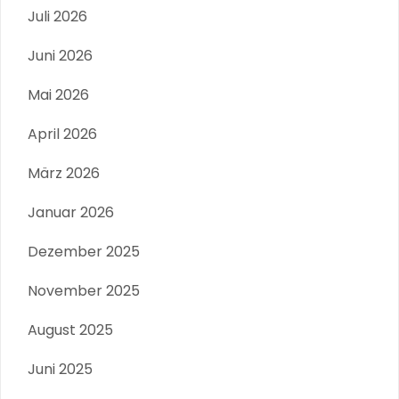
Juli 2026
Juni 2026
Mai 2026
April 2026
März 2026
Januar 2026
Dezember 2025
November 2025
August 2025
Juni 2025