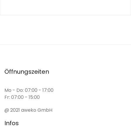
Öffnungszeiten
Mo - Do: 07:00 - 17:00
Fr: 07:00 - 15:00
@ 2021 aweko GmbH
Infos