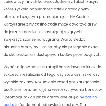
spinów czy innych korzyści. Jednym z takich kasyn,
które zyskało popularność dzięki atrakcyjnym
ofertom i częstym promocjom, jest NV Casino.
Korzystanie z
nv casino code
może otworzyć drzwi
do jeszcze bardziej ekscytującej rozgrywki i
zwiększyć szanse na wygraną. Warto śledzić
aktualne oferty NV Casino, aby nie przegapić okazji
do skorzystania z dostępnych kodów promocyjnych.
Wybór odpowiedniej strategii hazardowej to klucz do
sukcesu, niezależnie od tego, czy stawiasz niskie, czy
wysokie zakłady. Rozumienie zasad gry, zarządzanie
budżetem oraz umiejętne wykorzystywanie bonusów
i promocji, takich jak te oferowane dzięki
nv casino
code
, to fundament odpowiedzialnej gry. Dla