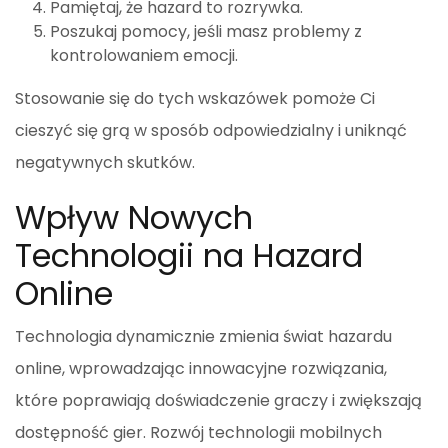
Pamiętaj, że hazard to rozrywka.
Poszukaj pomocy, jeśli masz problemy z
kontrolowaniem emocji.
Stosowanie się do tych wskazówek pomoże Ci
cieszyć się grą w sposób odpowiedzialny i uniknąć
negatywnych skutków.
Wpływ Nowych
Technologii na Hazard
Online
Technologia dynamicznie zmienia świat hazardu
online, wprowadzając innowacyjne rozwiązania,
które poprawiają doświadczenie graczy i zwiększają
dostępność gier. Rozwój technologii mobilnych