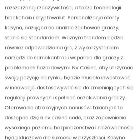
rozszerzonej rzeczywistości, a także technologii
blockchain i kryptowalut. Personalizacja oferty
kasyna, bazująca na analizie zachowań graczy,
stanie się standardem. Ważnym trendem będzie
również odpowiedzialna gra, z wykorzystaniem
narzędzi do samokontroli i wsparcia dla graczy z
problemami hazardowymi. NV Casino, aby utrzymać
swoją pozycję na rynku, będzie musiało inwestować
w innowacje, dostosowywać się do zmieniających się
regulacji prawnych i spełniać oczekiwania graczy.
Oferowanie atrakcyjnych bonusów, takich jak te
dostępne dzięki nv casino code, oraz zapewnienie
wysokiego poziomu bezpieczeństwa i niezawodności
będą kluczowe dla sukcesu w przyszłości. Kasyno