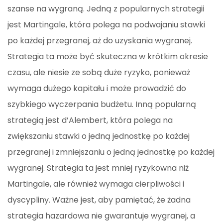
szanse na wygraną. Jedną z popularnych strategii
jest Martingale, która polega na podwajaniu stawki
po każdej przegranej, aż do uzyskania wygranej.
Strategia ta może być skuteczna w krótkim okresie
czasu, ale niesie ze sobą duże ryzyko, ponieważ
wymaga dużego kapitału i może prowadzić do
szybkiego wyczerpania budżetu. Inną popularną
strategią jest d’Alembert, która polega na
zwiększaniu stawki o jedną jednostkę po każdej
przegranej i zmniejszaniu o jedną jednostkę po każdej
wygranej. Strategia ta jest mniej ryzykowna niż
Martingale, ale również wymaga cierpliwości i
dyscypliny. Ważne jest, aby pamiętać, że żadna
strategia hazardowa nie gwarantuje wygranej, a