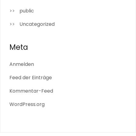
public
Uncategorized
Meta
Anmelden
Feed der Einträge
Kommentar-Feed
WordPress.org