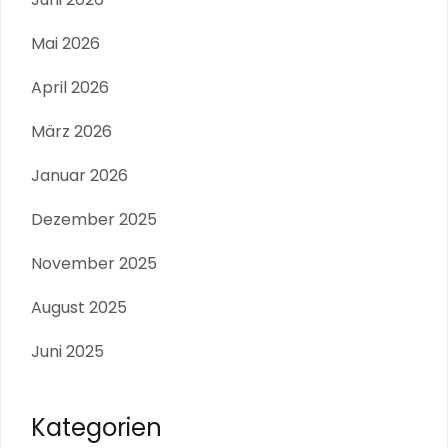
Mai 2026
April 2026
März 2026
Januar 2026
Dezember 2025
November 2025
August 2025
Juni 2025
Kategorien