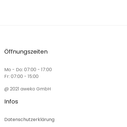
Öffnungszeiten
Mo - Do: 07:00 - 17:00
Fr: 07:00 - 15:00
@ 2021 aweko GmbH
Infos
Datenschutz­erklärung