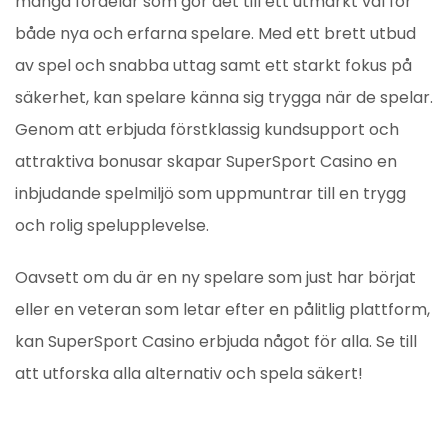
många fördelar som gör det till ett utmärkt val för
både nya och erfarna spelare. Med ett brett utbud
av spel och snabba uttag samt ett starkt fokus på
säkerhet, kan spelare känna sig trygga när de spelar.
Genom att erbjuda förstklassig kundsupport och
attraktiva bonusar skapar SuperSport Casino en
inbjudande spelmiljö som uppmuntrar till en trygg
och rolig spelupplevelse.
Oavsett om du är en ny spelare som just har börjat
eller en veteran som letar efter en pålitlig plattform,
kan SuperSport Casino erbjuda något för alla. Se till
att utforska alla alternativ och spela säkert!