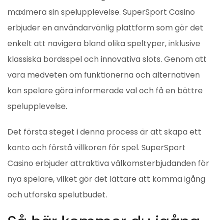
maximera sin spelupplevelse. SuperSport Casino
erbjuder en användarvänlig plattform som gör det
enkelt att navigera bland olika speltyper, inklusive
klassiska bordsspel och innovativa slots. Genom att
vara medveten om funktionerna och alternativen
kan spelare göra informerade val och få en bättre
spelupplevelse.
Det första steget i denna process är att skapa ett
konto och förstå villkoren för spel. SuperSport
Casino erbjuder attraktiva välkomsterbjudanden för
nya spelare, vilket gör det lättare att komma igång
och utforska spelutbudet.