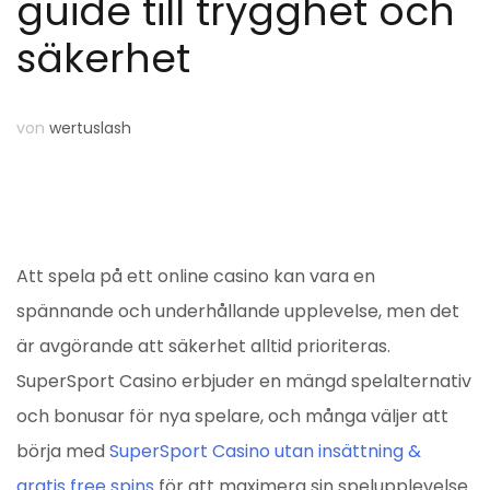
guide till trygghet och
säkerhet
von
wertuslash
Att spela på ett online casino kan vara en
spännande och underhållande upplevelse, men det
är avgörande att säkerhet alltid prioriteras.
SuperSport Casino erbjuder en mängd spelalternativ
och bonusar för nya spelare, och många väljer att
börja med
SuperSport Casino utan insättning &
gratis free spins
för att maximera sin spelupplevelse.