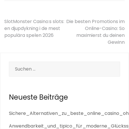
Beitrags-
SlotMonster Casino:s slots:
Die besten Promotions im
en djupdykning i de mest
Online-Casino: So
Navigation
populära spelen 2026
maximierst du deinen
Gewinn
Suche
nach:
Neueste Beiträge
Sichere_Alternativen_zu_beste_online_casino_oh
Anwendbarkeit_und_tipico_für_moderne_Glückssp