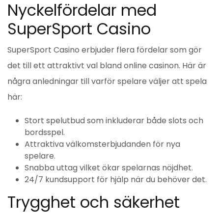
Nyckelfördelar med
SuperSport Casino
SuperSport Casino erbjuder flera fördelar som gör
det till ett attraktivt val bland online casinon. Här är
några anledningar till varför spelare väljer att spela
här:
Stort spelutbud som inkluderar både slots och
bordsspel.
Attraktiva välkomsterbjudanden för nya
spelare.
Snabba uttag vilket ökar spelarnas nöjdhet.
24/7 kundsupport för hjälp när du behöver det.
Trygghet och säkerhet