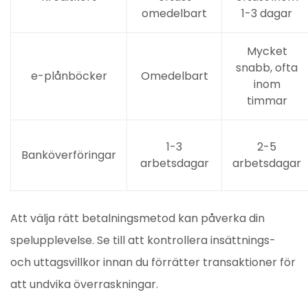
omedelbart
1-3 dagar
Mycket
snabb, ofta
e-plånböcker
Omedelbart
inom
timmar
1-3
2-5
Banköverföringar
arbetsdagar
arbetsdagar
Att välja rätt betalningsmetod kan påverka din
spelupplevelse. Se till att kontrollera insättnings-
och uttagsvillkor innan du förrätter transaktioner för
att undvika överraskningar.