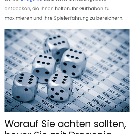
entdecken, die Ihnen helfen, Ihr Guthaben zu
maximieren und Ihre Spielerfahrung zu bereichern.
Worauf Sie achten sollten,