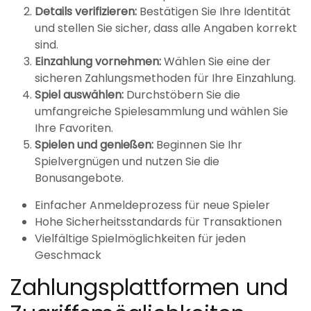
Details verifizieren:
Bestätigen Sie Ihre Identität
und stellen Sie sicher, dass alle Angaben korrekt
sind.
Einzahlung vornehmen:
Wählen Sie eine der
sicheren Zahlungsmethoden für Ihre Einzahlung.
Spiel auswählen:
Durchstöbern Sie die
umfangreiche Spielesammlung und wählen Sie
Ihre Favoriten.
Spielen und genießen:
Beginnen Sie Ihr
Spielvergnügen und nutzen Sie die
Bonusangebote.
Einfacher Anmeldeprozess für neue Spieler
Hohe Sicherheitsstandards für Transaktionen
Vielfältige Spielmöglichkeiten für jeden
Geschmack
Zahlungsplattformen und