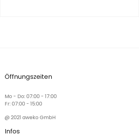
Öffnungszeiten
Mo - Do: 07:00 - 17:00
Fr: 07:00 - 15:00
@ 2021 aweko GmbH
Infos