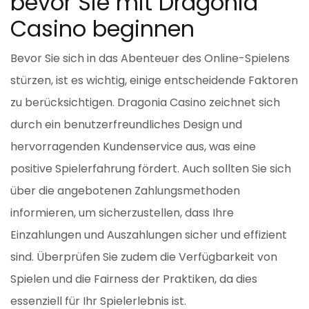
bevor Sie mit Dragonia
Casino beginnen
Bevor Sie sich in das Abenteuer des Online-Spielens
stürzen, ist es wichtig, einige entscheidende Faktoren
zu berücksichtigen. Dragonia Casino zeichnet sich
durch ein benutzerfreundliches Design und
hervorragenden Kundenservice aus, was eine
positive Spielerfahrung fördert. Auch sollten Sie sich
über die angebotenen Zahlungsmethoden
informieren, um sicherzustellen, dass Ihre
Einzahlungen und Auszahlungen sicher und effizient
sind. Überprüfen Sie zudem die Verfügbarkeit von
Spielen und die Fairness der Praktiken, da dies
essenziell für Ihr Spielerlebnis ist.