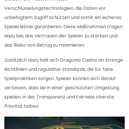
Verschlüsselungstechnologien, die Daten vor
unbefugtem Zugriff schützen und somit ein sicheres
Spielerlebnis garantieren. Diese Maßnahmen tragen
dazu bei, das Vertrauen der Spieler zu stärken und
das Risiko von Betrug zu minimieren.
Zusätzlich dazu hält sich Dragonia Casino an strenge
Richtlinien und regulative Standards, die für faire
Spielpraktiken sorgen. Spieler können sich darauf
verlassen, dass sie in einer geschützten Umgebung
spielen, in der Transparenz und Fairness oberste
Priorität haben.