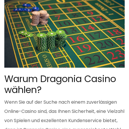
Warum Dragonia Casino
wählen?
Wenn Sie auf der Suche nach einem zuverlässigen
Online-Casino sind, das Ihnen Sicherheit, eine Vielzahl
von Spielen und exzellenten Kundenservice bietet,