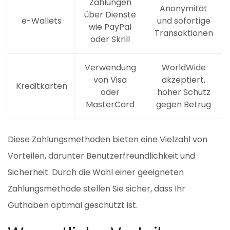
Zahlungen
Anonymität
über Dienste
e-Wallets
und sofortige
wie PayPal
Transaktionen
oder Skrill
Verwendung
WorldWide
von Visa
akzeptiert,
Kreditkarten
oder
hoher Schutz
MasterCard
gegen Betrug
Diese Zahlungsmethoden bieten eine Vielzahl von
Vorteilen, darunter Benutzerfreundlichkeit und
Sicherheit. Durch die Wahl einer geeigneten
Zahlungsmethode stellen Sie sicher, dass Ihr
Guthaben optimal geschützt ist.