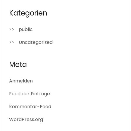
Kategorien
public
Uncategorized
Meta
Anmelden
Feed der Einträge
Kommentar-Feed
WordPress.org