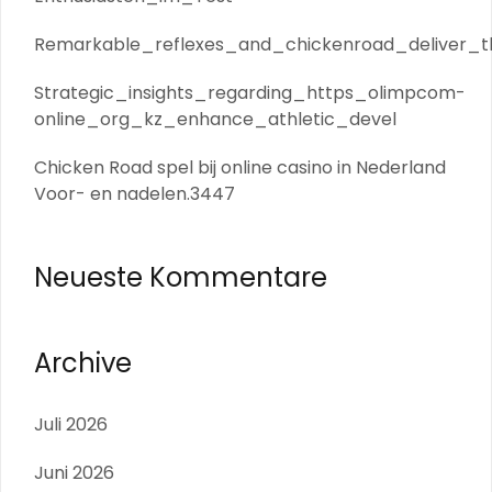
Remarkable_reflexes_and_chickenroad_deliver_th
Strategic_insights_regarding_https_olimpcom-
online_org_kz_enhance_athletic_devel
Chicken Road spel bij online casino in Nederland
Voor- en nadelen.3447
Neueste Kommentare
Archive
Juli 2026
Juni 2026