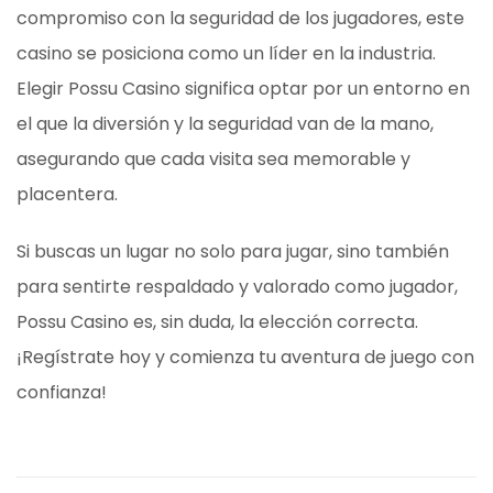
compromiso con la seguridad de los jugadores, este
casino se posiciona como un líder en la industria.
Elegir Possu Casino significa optar por un entorno en
el que la diversión y la seguridad van de la mano,
asegurando que cada visita sea memorable y
placentera.
Si buscas un lugar no solo para jugar, sino también
para sentirte respaldado y valorado como jugador,
Possu Casino es, sin duda, la elección correcta.
¡Regístrate hoy y comienza tu aventura de juego con
confianza!