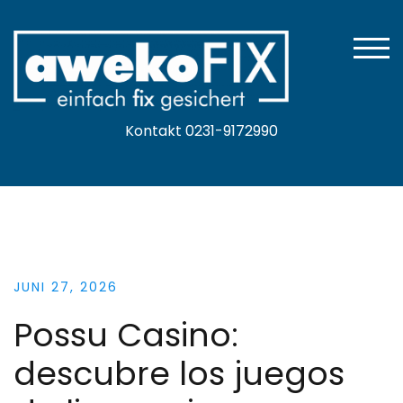
Zum
Inhalt
springen
TOGG
Kontakt 0231-9172990
JUNI 27, 2026
Possu Casino:
descubre los juegos