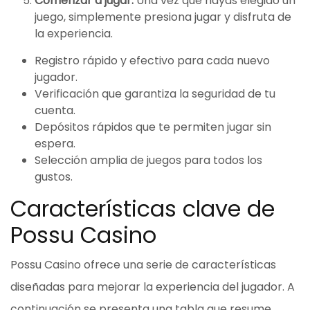
Comenzar a jugar:
Una vez que hayas elegido un
juego, simplemente presiona jugar y disfruta de
la experiencia.
Registro rápido y efectivo para cada nuevo
jugador.
Verificación que garantiza la seguridad de tu
cuenta.
Depósitos rápidos que te permiten jugar sin
espera.
Selección amplia de juegos para todos los
gustos.
Características clave de
Possu Casino
Possu Casino ofrece una serie de características
diseñadas para mejorar la experiencia del jugador. A
continuación se presenta una tabla que resume