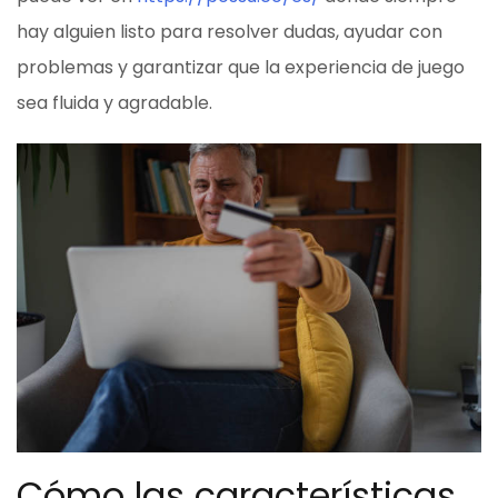
hay alguien listo para resolver dudas, ayudar con
problemas y garantizar que la experiencia de juego
sea fluida y agradable.
Cómo las características