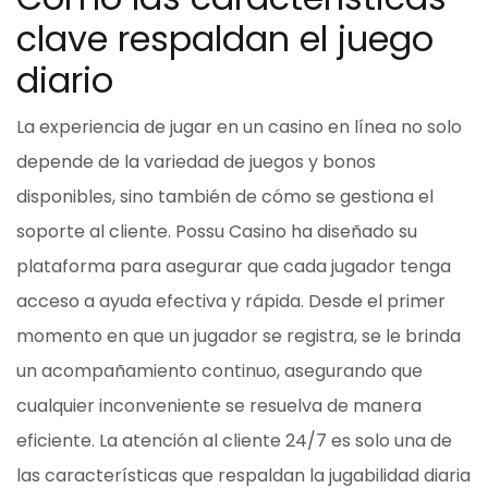
clave respaldan el juego
diario
La experiencia de jugar en un casino en línea no solo
depende de la variedad de juegos y bonos
disponibles, sino también de cómo se gestiona el
soporte al cliente. Possu Casino ha diseñado su
plataforma para asegurar que cada jugador tenga
acceso a ayuda efectiva y rápida. Desde el primer
momento en que un jugador se registra, se le brinda
un acompañamiento continuo, asegurando que
cualquier inconveniente se resuelva de manera
eficiente. La atención al cliente 24/7 es solo una de
las características que respaldan la jugabilidad diaria