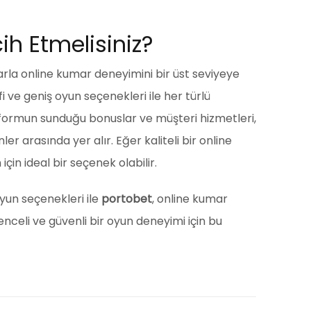
ih Etmelisiniz?
larla online kumar deneyimini bir üst seviyeye
fi ve geniş oyun seçenekleri ile her türlü
tformun sunduğu bonuslar ve müşteri hizmetleri,
er arasında yer alır. Eğer kaliteli bir online
n için ideal bir seçenek olabilir.
 oyun seçenekleri ile
portobet
, online kumar
nceli ve güvenli bir oyun deneyimi için bu