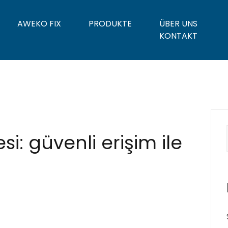
AWEKO FIX
PRODUKTE
ÜBER UNS
KONTAKT
si: güvenli erişim ile