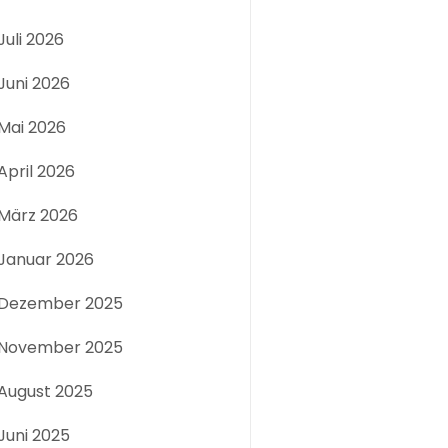
Juli 2026
Juni 2026
Mai 2026
April 2026
März 2026
Januar 2026
Dezember 2025
November 2025
August 2025
Juni 2025