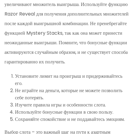
увеличивают множитель выигрыша. Используйте функцию
Razor Reveal для получения дополнительных множителей
после каждой выигрышной комбинации. Не пренебрегайте
функцией Mystery Stacks, так как она может принести
неожиданные выигрыши. Помните, что бонусные функции
активируются случайным образом, и не существует способа
гарантированно их получить.
Установите лимит на проигрыш и придерживайтесь
его.
Не играйте на деньги, которые не можете позволить
себе потерять.
Изучите правила игры и особенности слота.
Используйте бонусные функции в свою пользу.
Сохраняйте спокойствие и не поддавайтесь эмоциям.
Выбор слота – это важный шаг на пути к азартным