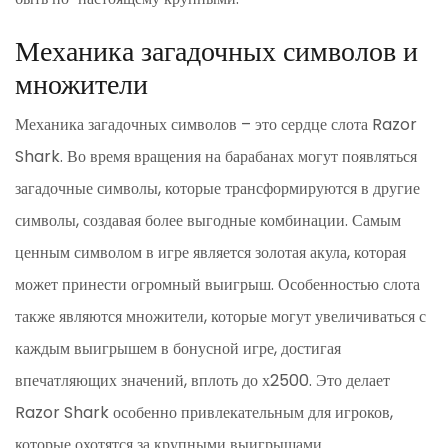
Механика загадочных символов и
множители
Механика загадочных символов – это сердце слота Razor
Shark. Во время вращения на барабанах могут появляться
загадочные символы, которые трансформируются в другие
символы, создавая более выгодные комбинации. Самым
ценным символом в игре является золотая акула, которая
может принести огромный выигрыш. Особенностью слота
также являются множители, которые могут увеличиваться с
каждым выигрышем в бонусной игре, достигая
впечатляющих значений, вплоть до х2500. Это делает
Razor Shark особенно привлекательным для игроков,
которые охотятся за крупными выигрышами.