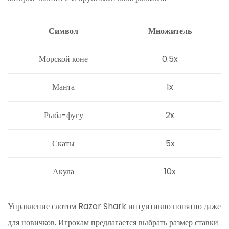
Символ
Множитель
Морской коне
0.5x
Манта
1x
Рыба-фугу
2x
Скаты
5x
Акула
10x
Управление слотом Razor Shark интуитивно понятно даже
для новичков. Игрокам предлагается выбрать размер ставки