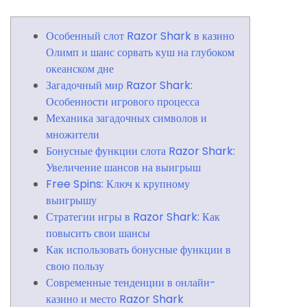
Особенный слот Razor Shark в казино
Олимп и шанс сорвать куш на глубоком
океанском дне
Загадочный мир Razor Shark:
Особенности игрового процесса
Механика загадочных символов и
множители
Бонусные функции слота Razor Shark:
Увеличение шансов на выигрыш
Free Spins: Ключ к крупному
выигрышу
Стратегии игры в Razor Shark: Как
повысить свои шансы
Как использовать бонусные функции в
свою пользу
Современные тенденции в онлайн-
казино и место Razor Shark