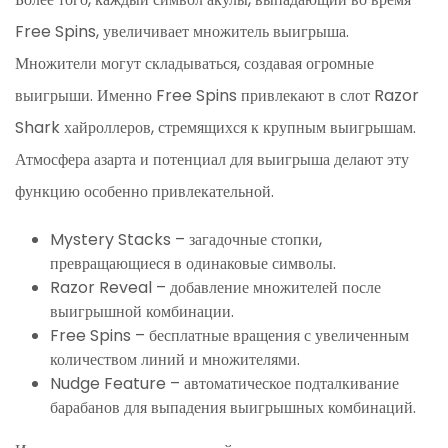
Free Spins, увеличивает множитель выигрыша.
Множители могут складываться, создавая огромные
выигрыши. Именно Free Spins привлекают в слот Razor
Shark хайроллеров, стремящихся к крупным выигрышам.
Атмосфера азарта и потенциал для выигрыша делают эту
функцию особенно привлекательной.
Mystery Stacks – загадочные стопки,
превращающиеся в одинаковые символы.
Razor Reveal – добавление множителей после
выигрышной комбинации.
Free Spins – бесплатные вращения с увеличенным
количеством линий и множителями.
Nudge Feature – автоматическое подталкивание
барабанов для выпадения выигрышных комбинаций.