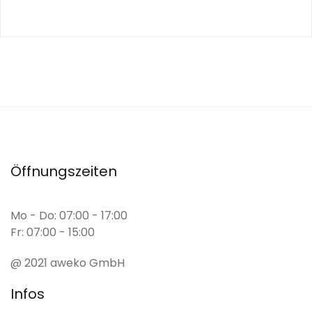
Öffnungszeiten
Mo - Do: 07:00 - 17:00
Fr: 07:00 - 15:00
@ 2021 aweko GmbH
Infos