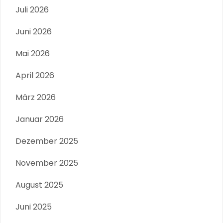
Juli 2026
Juni 2026
Mai 2026
April 2026
März 2026
Januar 2026
Dezember 2025
November 2025
August 2025
Juni 2025