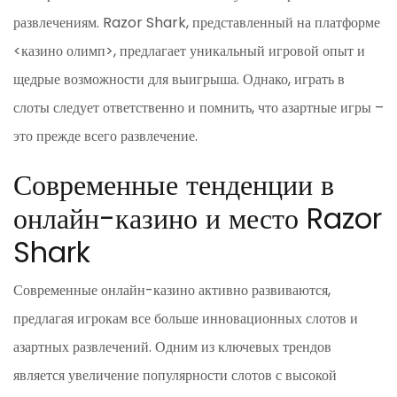
развлечениям. Razor Shark, представленный на платформе
<казино олимп>, предлагает уникальный игровой опыт и
щедрые возможности для выигрыша. Однако, играть в
слоты следует ответственно и помнить, что азартные игры –
это прежде всего развлечение.
Современные тенденции в
онлайн-казино и место Razor
Shark
Современные онлайн-казино активно развиваются,
предлагая игрокам все больше инновационных слотов и
азартных развлечений. Одним из ключевых трендов
является увеличение популярности слотов с высокой