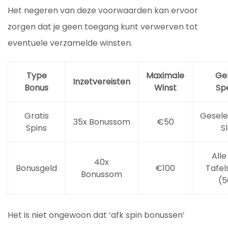
Het negeren van deze voorwaarden kan ervoor
zorgen dat je geen toegang kunt verwerven tot
eventuele verzamelde winsten.
Type
Maximale
Ge
Inzetvereisten
Bonus
Winst
Sp
Gratis
Gesele
35x Bonussom
€50
Spins
S
Alle
40x
Bonusgeld
€100
Tafel
Bonussom
(5
Het is niet ongewoon dat ‘afk spin bonussen’