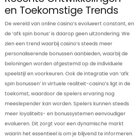
en Toekomstige Trends
De wereld van online casino’s evolueert constant, en
de ‘afk spin bonus’ is daarop geen uitzondering. We
zien een trend waarbij casino’s steeds meer
personaliserende bonussen aanbieden, waarbij de
beloningen worden afgestemd op de individuele
speelstijl en voorkeuren. Ook de integratie van ‘afk
spin bonussen’ in virtuele realiteit-casino’s ligt in de
toekomst, waardoor de spelers ervaring nog
meeslepender kan worden. Spelers kunnen steeds
meer loyaliteits- en bonussystemen eenvoudiger
evalueren. Dit zorgt voor een dynamische markt
waarin het essentieel is om je blijvend te informeren