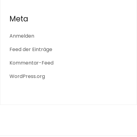
Meta
Anmelden
Feed der Einträge
Kommentar-Feed
WordPress.org