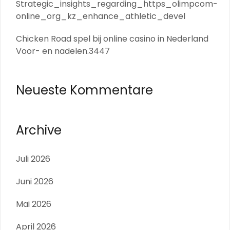
Strategic_insights_regarding_https_olimpcom-
online_org_kz_enhance_athletic_devel
Chicken Road spel bij online casino in Nederland
Voor- en nadelen.3447
Neueste Kommentare
Archive
Juli 2026
Juni 2026
Mai 2026
April 2026