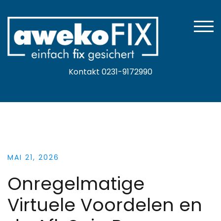
Zum
Inhalt
springen
TOGG
Kontakt 0231-9172990
MAI 21, 2026
Onregelmatige
Virtuele Voordelen en