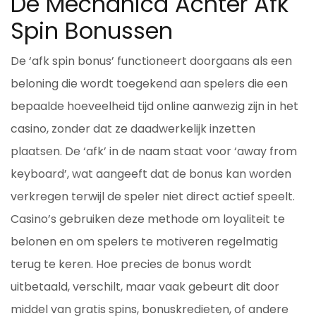
De Mechanica Achter Afk
Spin Bonussen
De ‘afk spin bonus’ functioneert doorgaans als een
beloning die wordt toegekend aan spelers die een
bepaalde hoeveelheid tijd online aanwezig zijn in het
casino, zonder dat ze daadwerkelijk inzetten
plaatsen. De ‘afk’ in de naam staat voor ‘away from
keyboard’, wat aangeeft dat de bonus kan worden
verkregen terwijl de speler niet direct actief speelt.
Casino’s gebruiken deze methode om loyaliteit te
belonen en om spelers te motiveren regelmatig
terug te keren. Hoe precies de bonus wordt
uitbetaald, verschilt, maar vaak gebeurt dit door
middel van gratis spins, bonuskredieten, of andere