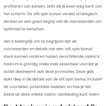
profiteren van kansen, zelfs als je even weg bent van
het scherm. De ‚afk spin bonus‘ vereist strategisch
denken en een goed begrip van de voorwaarden om
optimaal te benutten.
Het is belangrijk om te begrijpen dat de
voorwaarden en details van een ‘afk spin bonus’
sterk kunnen variëren tussen verschillende casino’s.
Daarom is grondig onderzoek essentieel voordat je
actief deelneemt aan deze promoties. Deze gids
duikt diep in de details van de afk spin bonus, inclusief
de voordelen, potentiële nadelen, en hoe je het
beste uit deze unieke casino-aanbieding kunt halen.