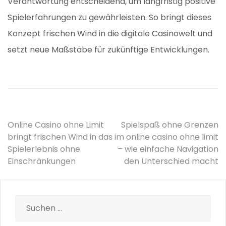
Verantwortung entscheidend, um langfristig positive
Spielerfahrungen zu gewährleisten. So bringt dieses
Konzept frischen Wind in die digitale Casinowelt und
setzt neue Maßstäbe für zukünftige Entwicklungen.
Beitrags-
Online Casino ohne Limit
Spielspaß ohne Grenzen
bringt frischen Wind in das
im online casino ohne limit
Navigation
Spielerlebnis ohne
– wie einfache Navigation
Einschränkungen
den Unterschied macht
Suche
nach: