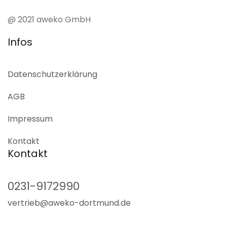
@ 2021 aweko GmbH
Infos
Datenschutz­erklärung
AGB
Impressum
Kontakt
Kontakt
0231-9172990
vertrieb@aweko-dortmund.de