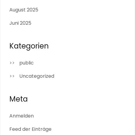
August 2025
Juni 2025
Kategorien
public
Uncategorized
Meta
Anmelden
Feed der Einträge