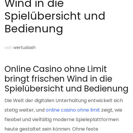
Wind in die
Spielübersicht und
Bedienung
von
wertuslash
Online Casino ohne Limit
bringt frischen Wind in die
Spielübersicht und Bedienung
Die Welt der digitalen Unterhaltung entwickelt sich
stetig weiter, und
online casino ohne limit
zeigt, wie
flexibel und vielfältig moderne Spieleplattformen
heute gestaltet sein können. Ohne feste