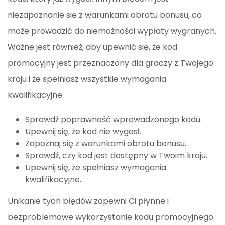
niezapoznanie się z warunkami obrotu bonusu, co
może prowadzić do niemożności wypłaty wygranych.
Ważne jest również, aby upewnić się, że kod
promocyjny jest przeznaczony dla graczy z Twojego
kraju i że spełniasz wszystkie wymagania
kwalifikacyjne.
Sprawdź poprawność wprowadzonego kodu.
Upewnij się, że kod nie wygasł.
Zapoznaj się z warunkami obrotu bonusu.
Sprawdź, czy kod jest dostępny w Twoim kraju.
Upewnij się, że spełniasz wymagania
kwalifikacyjne.
Unikanie tych błędów zapewni Ci płynne i
bezproblemowe wykorzystanie kodu promocyjnego.