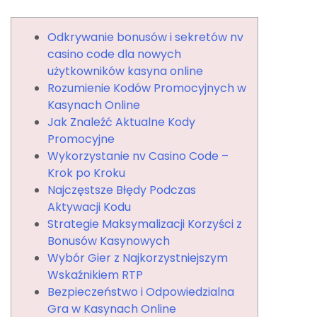
Odkrywanie bonusów i sekretów nv
casino code dla nowych
użytkowników kasyna online
Rozumienie Kodów Promocyjnych w
Kasynach Online
Jak Znaleźć Aktualne Kody
Promocyjne
Wykorzystanie nv Casino Code –
Krok po Kroku
Najczęstsze Błędy Podczas
Aktywacji Kodu
Strategie Maksymalizacji Korzyści z
Bonusów Kasynowych
Wybór Gier z Najkorzystniejszym
Wskaźnikiem RTP
Bezpieczeństwo i Odpowiedzialna
Gra w Kasynach Online