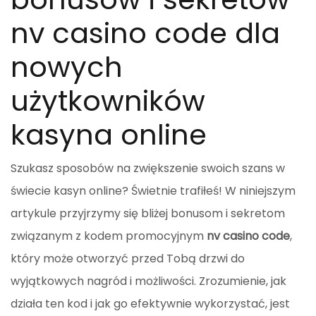
nv casino code dla
nowych
użytkowników
kasyna online
Szukasz sposobów na zwiększenie swoich szans w
świecie kasyn online? Świetnie trafiłeś! W niniejszym
artykule przyjrzymy się bliżej bonusom i sekretom
związanym z kodem promocyjnym
nv casino code
,
który może otworzyć przed Tobą drzwi do
wyjątkowych nagród i możliwości. Zrozumienie, jak
działa ten kod i jak go efektywnie wykorzystać, jest