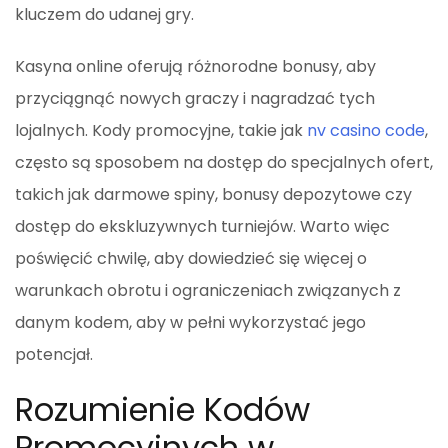
kluczem do udanej gry.
Kasyna online oferują różnorodne bonusy, aby
przyciągnąć nowych graczy i nagradzać tych
lojalnych. Kody promocyjne, takie jak
nv casino code
,
często są sposobem na dostęp do specjalnych ofert,
takich jak darmowe spiny, bonusy depozytowe czy
dostęp do ekskluzywnych turniejów. Warto więc
poświęcić chwilę, aby dowiedzieć się więcej o
warunkach obrotu i ograniczeniach związanych z
danym kodem, aby w pełni wykorzystać jego
potencjał.
Rozumienie Kodów
Promocyjnych w