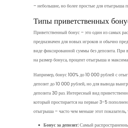
– небольшие, но более простые для отыгрыша 
Типы приветственных бонус
Приветственный бонус – это один из самых ра
предназначен для новых игроков и обычно предл
виде фиксированной суммы без депозита. При 
на размер бонуса, процент отыгрыша и максим
Например, бонус 100% до 10 000 рублей с отыг
депозит до 10 000 рублей, но для вывода выиг
депозита 30 раз. Интересный вид приветственно
который простирается на первые 3-5 пополнен
отыгрыша – часто чем меньше этот показатель, 
Бонус за депозит:
Самый распространенный