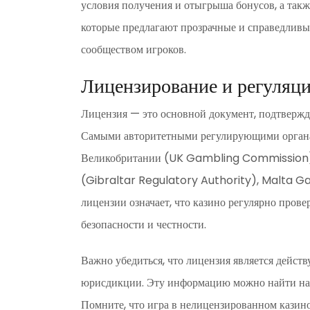
условия получения и отыгрыша бонусов, а такж
которые предлагают прозрачные и справедлив
сообществом игроков.
Лицензирование и регуляци
Лицензия — это основной документ, подтвержд
Самыми авторитетными регулирующими органа
Великобритании (UK Gambling Commission), 
(Gibraltar Regulatory Authority), Malta G
лицензии означает, что казино регулярно прове
безопасности и честности.
Важно убедиться, что лицензия является действ
юрисдикции. Эту информацию можно найти на са
Помните, что игра в нелицензированном казин