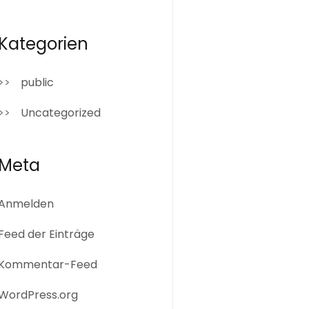
Kategorien
public
Uncategorized
Meta
Anmelden
Feed der Einträge
Kommentar-Feed
WordPress.org