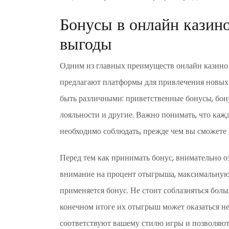
Бонусы в онлайн казин
выгоды
Одним из главных преимуществ онлайн казино 
предлагают платформы для привлечения новых
быть различными: приветственные бонусы, бон
лояльности и другие. Важно понимать, что каж
необходимо соблюдать, прежде чем вы сможете
Перед тем как принимать бонус, внимательно о
внимание на процент отыгрыша, максимальную
применяется бонус. Не стоит соблазняться бол
конечном итоге их отыгрыш может оказаться н
соответствуют вашему стилю игры и позволяют