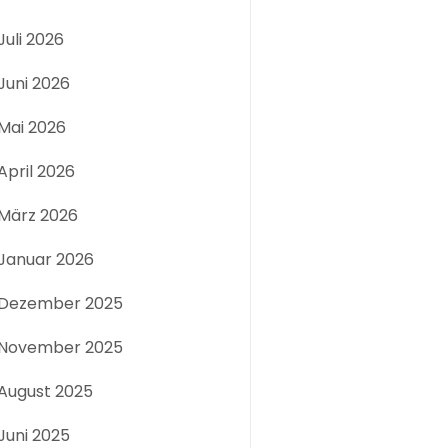
Juli 2026
Juni 2026
Mai 2026
April 2026
März 2026
Januar 2026
Dezember 2025
November 2025
August 2025
Juni 2025