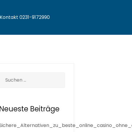
Kontakt 0231-9172990
Suche
nach:
Neueste Beiträge
Sichere_Alternativen_zu_beste_online_casino_ohne_o