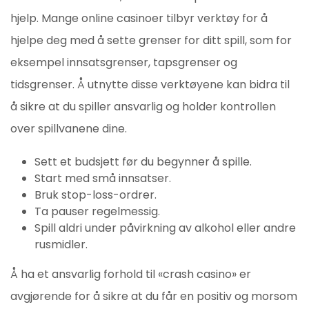
hjelp. Mange online casinoer tilbyr verktøy for å
hjelpe deg med å sette grenser for ditt spill, som for
eksempel innsatsgrenser, tapsgrenser og
tidsgrenser. Å utnytte disse verktøyene kan bidra til
å sikre at du spiller ansvarlig og holder kontrollen
over spillvanene dine.
Sett et budsjett før du begynner å spille.
Start med små innsatser.
Bruk stop-loss-ordrer.
Ta pauser regelmessig.
Spill aldri under påvirkning av alkohol eller andre
rusmidler.
Å ha et ansvarlig forhold til «crash casino» er
avgjørende for å sikre at du får en positiv og morsom