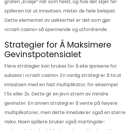
grafen „krasje“ når som helst, og hvis det skjer før
spilleren tar ut innsatsen, mister de hele beløpet.
Dette elementet av usikkerhet er det som gjør
«crash casino» så spennende og utfordrende.
Strategier for Å Maksimere
Gevinstpotensialet
Flere strategier kan brukes for å øke sjansene for
suksess i «crash casino». En vanlig strategi er å ta ut
innsatsen med en fast multiplikator, for eksempel
1.5x eller 2x. Dette gir en jevn strøm av mindre
gevinster. En annen strategi er å vente på høyere
multiplikatorer, men dette innebærer også en større
risiko. Noen spillere bruker også martingale-