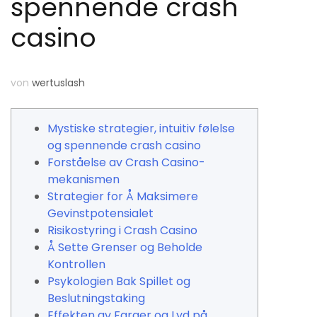
spennende crash
casino
von
wertuslash
Mystiske strategier, intuitiv følelse
og spennende crash casino
Forståelse av Crash Casino-
mekanismen
Strategier for Å Maksimere
Gevinstpotensialet
Risikostyring i Crash Casino
Å Sette Grenser og Beholde
Kontrollen
Psykologien Bak Spillet og
Beslutningstaking
Effekten av Farger og Lyd på