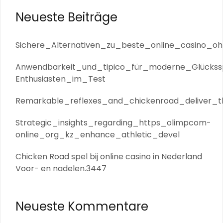
Neueste Beiträge
Sichere_Alternativen_zu_beste_online_casino_oh
Anwendbarkeit_und_tipico_für_moderne_Glückssp
Enthusiasten_im_Test
Remarkable_reflexes_and_chickenroad_deliver_th
Strategic_insights_regarding_https_olimpcom-
online_org_kz_enhance_athletic_devel
Chicken Road spel bij online casino in Nederland
Voor- en nadelen.3447
Neueste Kommentare