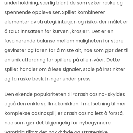
underholdning, særlig blant de som søker raske og
spennende opplevelser. Spillet kombinerer
elementer av strategi, intuisjon og risiko, der målet er
å ta ut innsatsen før kurven „krasjer“. Det er en
fascinerende balanse mellom muligheten for store
gevinster og faren for å miste alt, noe som gjør det til
en unik utfordring for spillere på alle nivåer. Dette
spillet handler om å lese signaler, stole på instinkter
og ta raske beslutninger under press.
Den økende populariteten til «crash casino» skyldes
også den enkle spillmekanikken. I motsetning til mer
komplekse casinospill, er crash casino lett å forstå,
noe som gjør det tilgjengelig for nybegynnere.
Samtidig tilbyr det nok dybde og strategiske