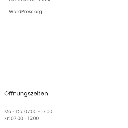
WordPress.org
Öffnungszeiten
Mo - Do: 07:00 - 17:00
Fr: 07:00 - 15:00