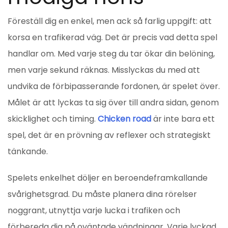
Föreställ dig en enkel, men ack så farlig uppgift: att
korsa en trafikerad väg. Det är precis vad detta spel
handlar om. Med varje steg du tar ökar din belöning,
men varje sekund räknas. Misslyckas du med att
undvika de förbipasserande fordonen, är spelet över.
Målet är att lyckas ta sig över till andra sidan, genom
skicklighet och timing.
Chicken road
är inte bara ett
spel, det är en prövning av reflexer och strategiskt
tänkande.
Spelets enkelhet döljer en beroendeframkallande
svårighetsgrad. Du måste planera dina rörelser
noggrant, utnyttja varje lucka i trafiken och
förbereda dig på oväntade vändningar. Varje lyckad