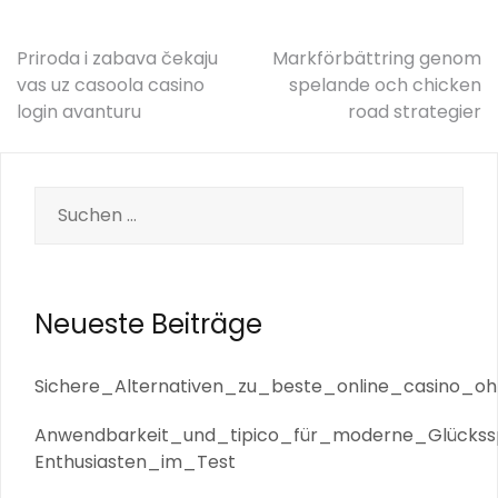
Beitrags-
Priroda i zabava čekaju
Markförbättring genom
vas uz casoola casino
spelande och chicken
Navigation
login avanturu
road strategier
Suche
nach:
Neueste Beiträge
Sichere_Alternativen_zu_beste_online_casino_oh
Anwendbarkeit_und_tipico_für_moderne_Glückssp
Enthusiasten_im_Test