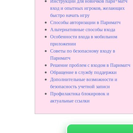
Инструкции для новичков пари-матч
вход и опытных игроков, желающих
быстро начать игру
Способы авторизации в Париматч
Альтернативные способы входа
Особенности входа в мобильном
приложении
Советы по безопасному входу в
Париматч
Решение проблем с входом в Париматч
Обращение в службу поддержки
Дополнительные возможности и
безопасность учетной записи
Профилактика блокировок и
актуальные ссылки