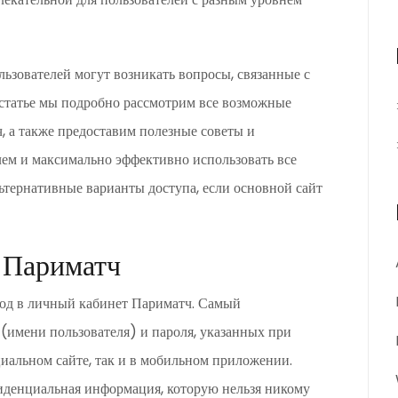
льзователей могут возникать вопросы, связанные с
 статье мы подробно рассмотрим все возможные
, а также предоставим полезные советы и
лем и максимально эффективно использовать все
тернативные варианты доступа, если основной сайт
 Париматч
ход в личный кабинет Париматч. Самый
(имени пользователя) и пароля, указанных при
циальном сайте, так и в мобильном приложении.
фиденциальная информация, которую нельзя никому