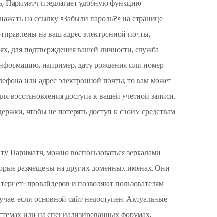
ль, Париматч предлагает удобную функцию
 нажать на ссылку «Забыли пароль?» на странице
 отправлены на ваш адрес электронной почты,
ях, для подтверждения вашей личности, служба
нформацию, например, дату рождения или номер
елефона или адрес электронной почты, то вам может
для восстановления доступа к вашей учетной записи.
ержки, чтобы не потерять доступ к своим средствам
йту Париматч, можно воспользоваться зеркалами
которые размещены на других доменных именах. Они
нтернет-провайдеров и позволяют пользователям
учае, если основной сайт недоступен. Актуальные
стемах или на специализированных форумах,