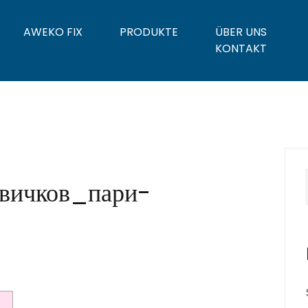
AWEKO FIX
PRODUKTE
ÜBER UNS
KONTAKT
вичков_пари-