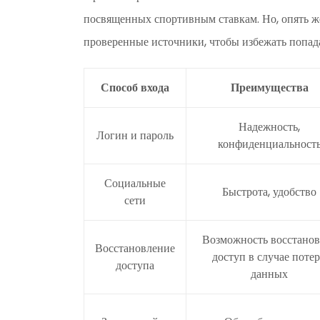
посвященных спортивным ставкам. Но, опять же
проверенные источники, чтобы избежать попад
Способ входа
Преимущества
Надежность,
Логин и пароль
конфиденциальност
Социальные
Быстрота, удобство
сети
Возможность восстанов
Восстановление
доступ в случае поте
доступа
данных