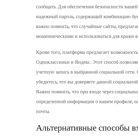
сообщать. Для обеспечения безопасности вашей
надежный пароль, содержащий комбинацию букв
важно помнить, что случайные сайты, предлага
мошенническими и использоваться для кражи 
Кроме того, платформа предлагает возможность 
Одноклассники и Яндекс. Этот способ позволяе
учетную запись в выбранной социальной сети. О
убедитесь, что вы доверяете данной социально
Важно помнить, что при входе через социальны
определенной информации о вашем профиле, на
почты.
Альтернативные способы в