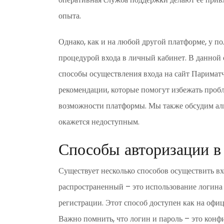
опыта.
Однако, как и на любой другой платформе, у по
процедурой входа в личный кабинет. В данной
способы осуществления входа на сайт Париматч
рекомендации, которые помогут избежать проб
возможности платформы. Мы также обсудим аль
окажется недоступным.
Способы авторизации в
Существует несколько способов осуществить в
распространенный – это использование логина 
регистрации. Этот способ доступен как на офи
Важно помнить, что логин и пароль – это кон