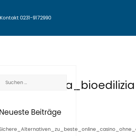
Kontakt 0231-9172990
Suche
lla_corda_alla_bioedil
nach:
Neueste Beiträge
Sichere_Alternativen_zu_beste_online_casino_ohne_o