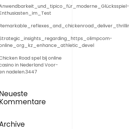
Anwendbarkeit_und_tipico_für_moderne_Glücksspiel
Enthusiasten_im_Test
Remarkable_reflexes_and_chickenroad_deliver_thrill
Strategic_insights_regarding_https_olimpcom-
online_org_kz_enhance_athletic_devel
Chicken Road spel bij online
casino in Nederland Voor-
en nadelen.3447
Neueste
Kommentare
Archive