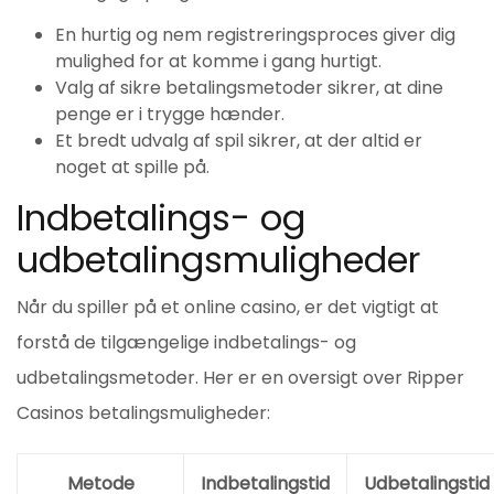
En hurtig og nem registreringsproces giver dig
mulighed for at komme i gang hurtigt.
Valg af sikre betalingsmetoder sikrer, at dine
penge er i trygge hænder.
Et bredt udvalg af spil sikrer, at der altid er
noget at spille på.
Indbetalings- og
udbetalingsmuligheder
Når du spiller på et online casino, er det vigtigt at
forstå de tilgængelige indbetalings- og
udbetalingsmetoder. Her er en oversigt over Ripper
Casinos betalingsmuligheder:
Metode
Indbetalingstid
Udbetalingstid