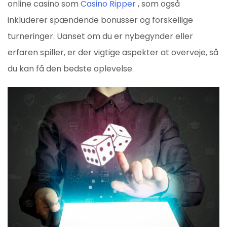
online casino som
Casino Ripper
, som også
inkluderer spændende bonusser og forskellige
turneringer. Uanset om du er nybegynder eller
erfaren spiller, er der vigtige aspekter at overveje, så
du kan få den bedste oplevelse.