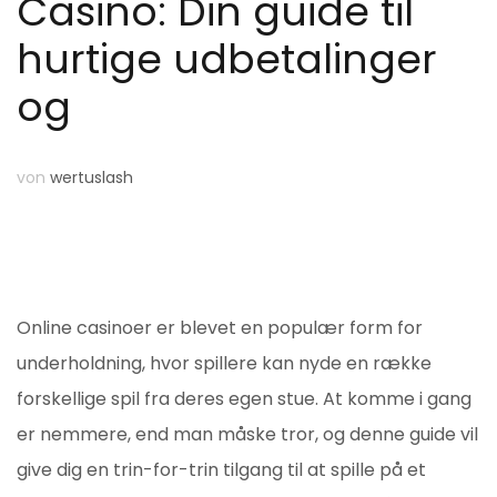
Casino: Din guide til
hurtige udbetalinger
og
von
wertuslash
Online casinoer er blevet en populær form for
underholdning, hvor spillere kan nyde en række
forskellige spil fra deres egen stue. At komme i gang
er nemmere, end man måske tror, og denne guide vil
give dig en trin-for-trin tilgang til at spille på et