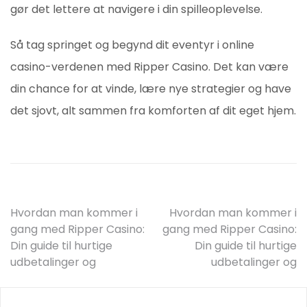
gør det lettere at navigere i din spilleoplevelse.
Så tag springet og begynd dit eventyr i online
casino-verdenen med Ripper Casino. Det kan være
din chance for at vinde, lære nye strategier og have
det sjovt, alt sammen fra komforten af dit eget hjem.
Beitrags-
Hvordan man kommer i
Hvordan man kommer i
gang med Ripper Casino:
gang med Ripper Casino:
Navigation
Din guide til hurtige
Din guide til hurtige
udbetalinger og
udbetalinger og