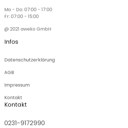
Mo - Do: 07:00 - 17:00
Fr: 07:00 - 15:00
@ 2021 aweko GmbH
Infos
Datenschutz­erklärung
AGB
Impressum
Kontakt
Kontakt
0231-9172990