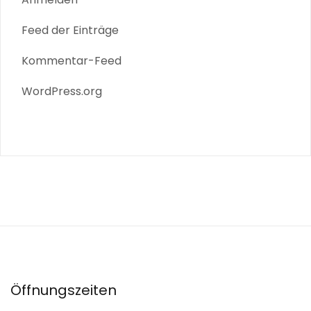
Feed der Einträge
Kommentar-Feed
WordPress.org
Öffnungszeiten