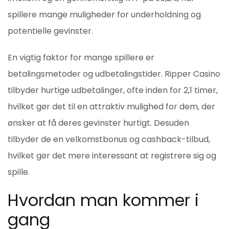
spillere mange muligheder for underholdning og
potentielle gevinster.
En vigtig faktor for mange spillere er
betalingsmetoder og udbetalingstider. Ripper Casino
tilbyder hurtige udbetalinger, ofte inden for 2,1 timer,
hvilket gør det til en attraktiv mulighed for dem, der
ønsker at få deres gevinster hurtigt. Desuden
tilbyder de en velkomstbonus og cashback-tilbud,
hvilket gør det mere interessant at registrere sig og
spille.
Hvordan man kommer i
gang