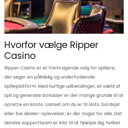
Hvorfor vælge Ripper
Casino
Ripper Casino er et fremragende valg for spillere,
der søger en pålidelig og underholdende
spilleplatform. Med hurtige udbetalinger, et væld af
spil og generøse bonusser er der mange grunde til at
oprette en konto. Uanset om du er til slots, bordspil
eller live dealer-oplevelser, er der noget for alle. Det
danske supportteam er klar til at hjælpe dig, hvilket