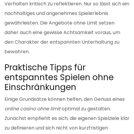
Verhalten kritisch zu reflektieren. Nur so lässt sich ein
nachhaltiges und angenehmes Spielerlebnis
gewährleisten. Die Angebote ohne Limit setzen
daher auch eine gewisse Achtsamkeit voraus, um
den Charakter der entspannten Unterhaltung zu
bewahren.
Praktische Tipps für
entspanntes Spielen ohne
Einschränkungen
Einige Grundsätze können helfen, den Genuss eines
online casino ohne limit
optimal zu gestalten.
Zunächst empfiehlt es sich, die eigenen Spielziele klar
zu definieren und sich nicht von kurzfristigen