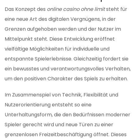
Das Konzept des
online casino ohne limit
steht für
eine neue Art des digitalen Vergnügens, in der
Grenzen aufgehoben werden und der Nutzer im
Mittelpunkt steht. Diese Entwicklung eröffnet
vielfältige Möglichkeiten für individuelle und
entspannte Spielerlebnisse. Gleichzeitig fordert sie
ein bewusstes und verantwortungsvolles Verhalten,
um den positiven Charakter des Spiels zu erhalten.
Im Zusammenspiel von Technik, Flexibilität und
Nutzerorientierung entsteht so eine
Unterhaltungsform, die den Bedürfnissen moderner
Spieler gerecht wird und neue Türen zu einer
grenzenlosen Freizeitbeschäftigung öffnet. Dieses