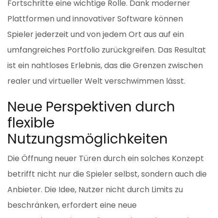
Fortschritte eine wichtige Rolle. Dank moderner
Plattformen und innovativer Software können
Spieler jederzeit und von jedem Ort aus auf ein
umfangreiches Portfolio zurückgreifen. Das Resultat
ist ein nahtloses Erlebnis, das die Grenzen zwischen
realer und virtueller Welt verschwimmen lässt.
Neue Perspektiven durch
flexible
Nutzungsmöglichkeiten
Die Öffnung neuer Türen durch ein solches Konzept
betrifft nicht nur die Spieler selbst, sondern auch die
Anbieter. Die Idee, Nutzer nicht durch Limits zu
beschränken, erfordert eine neue