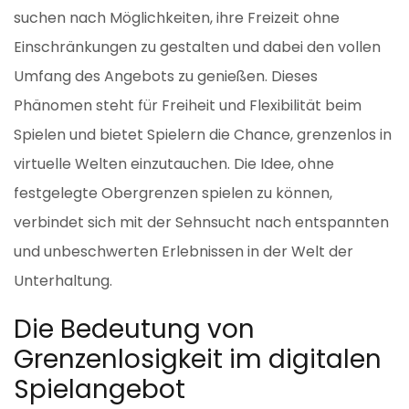
suchen nach Möglichkeiten, ihre Freizeit ohne
Einschränkungen zu gestalten und dabei den vollen
Umfang des Angebots zu genießen. Dieses
Phänomen steht für Freiheit und Flexibilität beim
Spielen und bietet Spielern die Chance, grenzenlos in
virtuelle Welten einzutauchen. Die Idee, ohne
festgelegte Obergrenzen spielen zu können,
verbindet sich mit der Sehnsucht nach entspannten
und unbeschwerten Erlebnissen in der Welt der
Unterhaltung.
Die Bedeutung von
Grenzenlosigkeit im digitalen
Spielangebot