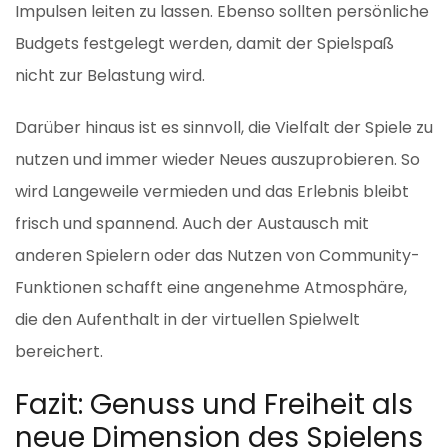
Impulsen leiten zu lassen. Ebenso sollten persönliche
Budgets festgelegt werden, damit der Spielspaß
nicht zur Belastung wird.
Darüber hinaus ist es sinnvoll, die Vielfalt der Spiele zu
nutzen und immer wieder Neues auszuprobieren. So
wird Langeweile vermieden und das Erlebnis bleibt
frisch und spannend. Auch der Austausch mit
anderen Spielern oder das Nutzen von Community-
Funktionen schafft eine angenehme Atmosphäre,
die den Aufenthalt in der virtuellen Spielwelt
bereichert.
Fazit: Genuss und Freiheit als
neue Dimension des Spielens