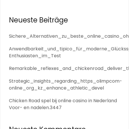
Neueste Beiträge
Sichere_Alternativen_zu_beste_online_casino_oh
Anwendbarkeit_und_tipico_für_moderne_Glückssp
Enthusiasten_im_Test
Remarkable_reflexes_and_chickenroad_deliver_th
Strategic_insights_regarding_https_olimpcom-
online_org_kz_enhance_athletic_devel
Chicken Road spel bij online casino in Nederland
Voor- en nadelen.3447