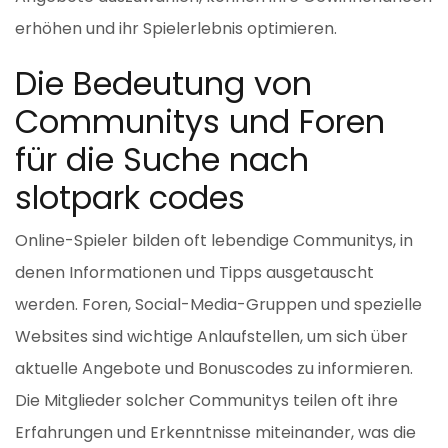
erhöhen und ihr Spielerlebnis optimieren.
Die Bedeutung von
Communitys und Foren
für die Suche nach
slotpark codes
Online-Spieler bilden oft lebendige Communitys, in
denen Informationen und Tipps ausgetauscht
werden. Foren, Social-Media-Gruppen und spezielle
Websites sind wichtige Anlaufstellen, um sich über
aktuelle Angebote und Bonuscodes zu informieren.
Die Mitglieder solcher Communitys teilen oft ihre
Erfahrungen und Erkenntnisse miteinander, was die