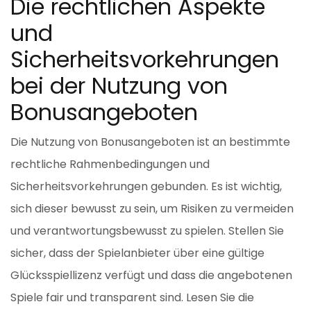
Die rechtlichen Aspekte
und
Sicherheitsvorkehrungen
bei der Nutzung von
Bonusangeboten
Die Nutzung von Bonusangeboten ist an bestimmte
rechtliche Rahmenbedingungen und
Sicherheitsvorkehrungen gebunden. Es ist wichtig,
sich dieser bewusst zu sein, um Risiken zu vermeiden
und verantwortungsbewusst zu spielen. Stellen Sie
sicher, dass der Spielanbieter über eine gültige
Glücksspiellizenz verfügt und dass die angebotenen
Spiele fair und transparent sind. Lesen Sie die