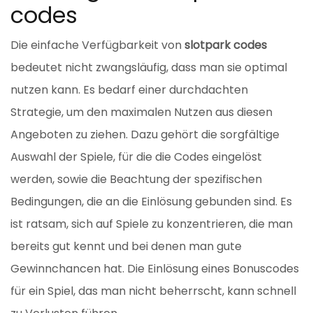
codes
Die einfache Verfügbarkeit von
slotpark codes
bedeutet nicht zwangsläufig, dass man sie optimal
nutzen kann. Es bedarf einer durchdachten
Strategie, um den maximalen Nutzen aus diesen
Angeboten zu ziehen. Dazu gehört die sorgfältige
Auswahl der Spiele, für die die Codes eingelöst
werden, sowie die Beachtung der spezifischen
Bedingungen, die an die Einlösung gebunden sind. Es
ist ratsam, sich auf Spiele zu konzentrieren, die man
bereits gut kennt und bei denen man gute
Gewinnchancen hat. Die Einlösung eines Bonuscodes
für ein Spiel, das man nicht beherrscht, kann schnell