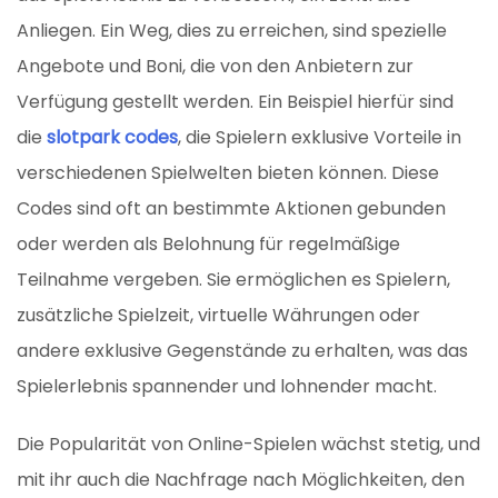
Anliegen. Ein Weg, dies zu erreichen, sind spezielle
Angebote und Boni, die von den Anbietern zur
Verfügung gestellt werden. Ein Beispiel hierfür sind
die
slotpark codes
, die Spielern exklusive Vorteile in
verschiedenen Spielwelten bieten können. Diese
Codes sind oft an bestimmte Aktionen gebunden
oder werden als Belohnung für regelmäßige
Teilnahme vergeben. Sie ermöglichen es Spielern,
zusätzliche Spielzeit, virtuelle Währungen oder
andere exklusive Gegenstände zu erhalten, was das
Spielerlebnis spannender und lohnender macht.
Die Popularität von Online-Spielen wächst stetig, und
mit ihr auch die Nachfrage nach Möglichkeiten, den