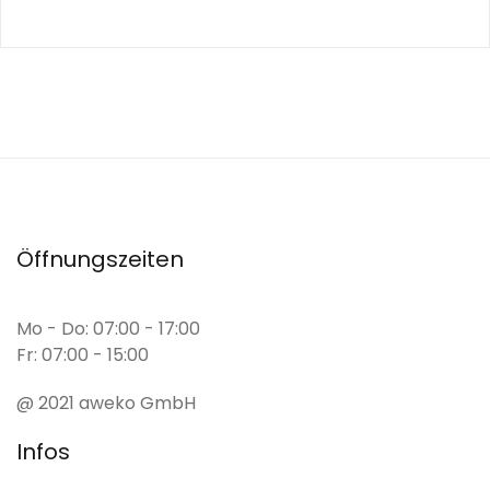
Öffnungszeiten
Mo - Do: 07:00 - 17:00
Fr: 07:00 - 15:00
@ 2021 aweko GmbH
Infos