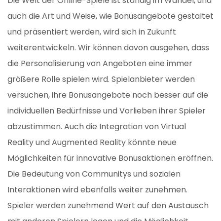
Die Welt der Online-Spiele ist ständig im Wandel, und
auch die Art und Weise, wie Bonusangebote gestaltet
und präsentiert werden, wird sich in Zukunft
weiterentwickeln. Wir können davon ausgehen, dass
die Personalisierung von Angeboten eine immer
größere Rolle spielen wird. Spielanbieter werden
versuchen, ihre Bonusangebote noch besser auf die
individuellen Bedürfnisse und Vorlieben ihrer Spieler
abzustimmen. Auch die Integration von Virtual
Reality und Augmented Reality könnte neue
Möglichkeiten für innovative Bonusaktionen eröffnen.
Die Bedeutung von Communitys und sozialen
Interaktionen wird ebenfalls weiter zunehmen.
Spieler werden zunehmend Wert auf den Austausch