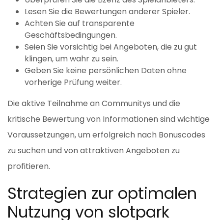
Lesen Sie die Bewertungen anderer Spieler.
Achten Sie auf transparente
Geschäftsbedingungen.
Seien Sie vorsichtig bei Angeboten, die zu gut
klingen, um wahr zu sein.
Geben Sie keine persönlichen Daten ohne
vorherige Prüfung weiter.
Die aktive Teilnahme an Communitys und die
kritische Bewertung von Informationen sind wichtige
Voraussetzungen, um erfolgreich nach Bonuscodes
zu suchen und von attraktiven Angeboten zu
profitieren.
Strategien zur optimalen
Nutzung von slotpark