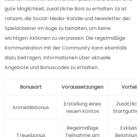
gute Möglichkeit, zusätzliche Boni zu erhalten. Es ist
ratsam, die Social-Media-Kanäle und Newsletter der
Spielanbieter im Auge zu behalten, um keine
wichtigen Aktionen zu verpassen. Die regelmäßige
Kommunikation mit der Community kann ebenfalls
dazu beitragen, Informationen über aktuelle
Angebote und Bonuscodes zu erhalten.
Bonusart
Voraussetzungen
Vortei
Erstellung eines
Zusätzli
Anmeldebonus
neuen Kontos
Startgut
Regelmäßige
Exklusi
Treuebonus
Teilnahme am
Belohnu