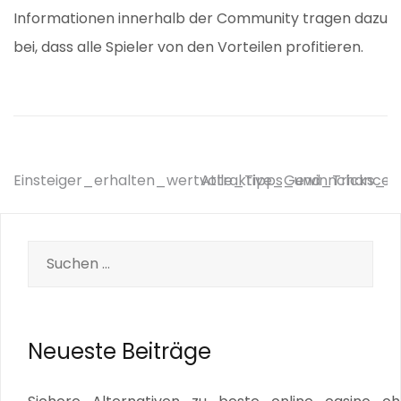
Informationen innerhalb der Community tragen dazu
bei, dass alle Spieler von den Vorteilen profitieren.
Beitrags-
Einsteiger_erhalten_wertvolle_Tipps_und_Tricks
Attraktive_Gewinnchancen
Navigation
Suche
nach:
Neueste Beiträge