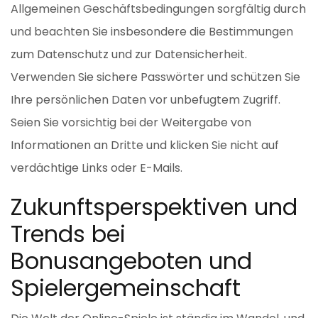
Allgemeinen Geschäftsbedingungen sorgfältig durch
und beachten Sie insbesondere die Bestimmungen
zum Datenschutz und zur Datensicherheit.
Verwenden Sie sichere Passwörter und schützen Sie
Ihre persönlichen Daten vor unbefugtem Zugriff.
Seien Sie vorsichtig bei der Weitergabe von
Informationen an Dritte und klicken Sie nicht auf
verdächtige Links oder E-Mails.
Zukunftsperspektiven und
Trends bei
Bonusangeboten und
Spielergemeinschaft