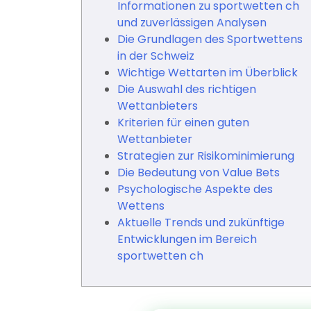
Informationen zu sportwetten ch
und zuverlässigen Analysen
Die Grundlagen des Sportwettens
in der Schweiz
Wichtige Wettarten im Überblick
Die Auswahl des richtigen
Wettanbieters
Kriterien für einen guten
Wettanbieter
Strategien zur Risikominimierung
Die Bedeutung von Value Bets
Psychologische Aspekte des
Wettens
Aktuelle Trends und zukünftige
Entwicklungen im Bereich
sportwetten ch