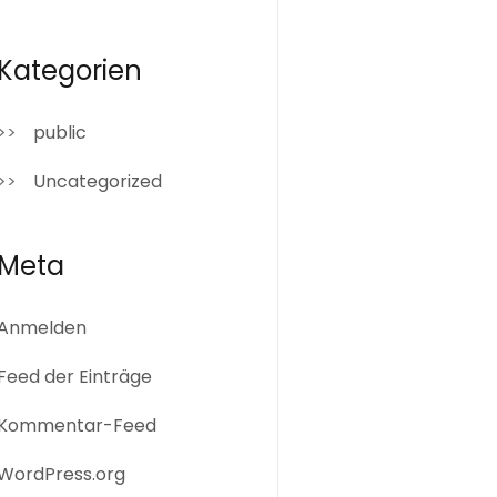
Kategorien
public
Uncategorized
Meta
Anmelden
Feed der Einträge
Kommentar-Feed
WordPress.org