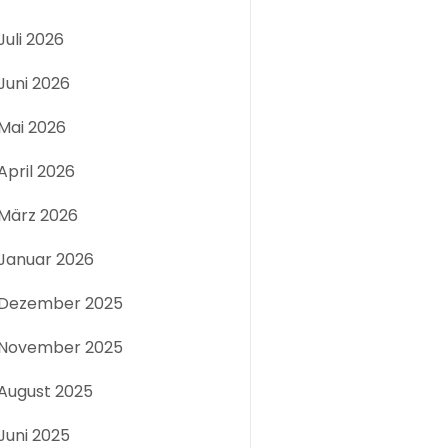
Juli 2026
Juni 2026
Mai 2026
April 2026
März 2026
Januar 2026
Dezember 2025
November 2025
August 2025
Juni 2025