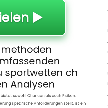
ielen ▶️
nnmethoden
 umfassenden
u sportwetten ch
en Analysen
bietet sowohl Chancen als auch Risiken.
erung spezifische Anforderungen stellt, ist ein