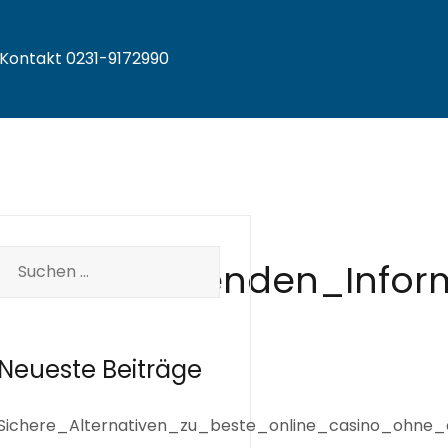
Kontakt 0231-9172990
Suche
mit_umfassenden_Infor
nach:
Neueste Beiträge
Sichere_Alternativen_zu_beste_online_casino_ohne_o