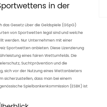
portwettens in der
h das Gesetz über die Geldspiele (GSpG)
 Arten von Sportwetten legal sind und welche
llt werden. Nur Unternehmen mit einer
eiz Sportwetten anbieten. Diese Lizenzierung
hrleistung eines fairen Wettumfelds. Die
elerschutz, Suchtprävention und die
g, sich vor der Nutzung eines Wettanbieters
um sicherzustellen, dass man bei einem
idgenössische Spielbankenkommission (ESBK) ist
Überblick