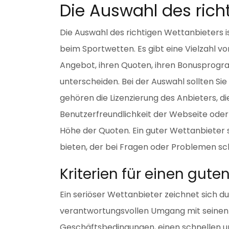
Die Auswahl des rich
Die Auswahl des richtigen Wettanbieters i
beim Sportwetten. Es gibt eine Vielzahl vo
Angebot, ihren Quoten, ihren Bonusprog
unterscheiden. Bei der Auswahl sollten Sie 
gehören die Lizenzierung des Anbieters, di
Benutzerfreundlichkeit der Webseite ode
Höhe der Quoten. Ein guter Wettanbieter 
bieten, der bei Fragen oder Problemen sch
Kriterien für einen gute
Ein seriöser Wettanbieter zeichnet sich d
verantwortungsvollen Umgang mit seinen K
Geschäftsbedingungen, einen schnellen u