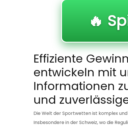
🔥 Sp
Effiziente Gewi
entwickeln mit
Informationen z
und zuverlässig
Die Welt der Sportwetten ist komplex und 
Insbesondere in der Schweiz, wo die Reguli