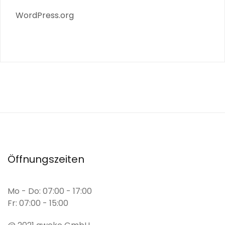
WordPress.org
Öffnungszeiten
Mo - Do: 07:00 - 17:00
Fr: 07:00 - 15:00