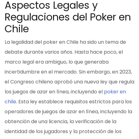
Aspectos Legales y
Regulaciones del Poker en
Chile
La legalidad del poker en Chile ha sido un tema de
debate durante varios años. Hasta hace poco, el
marco legal era ambiguo, lo que generaba
incertidumbre en el mercado. Sin embargo, en 2023,
el Congreso chileno aprobó una nueva ley que regula
los juegos de azar en línea, incluyendo el
poker en
chile
. Esta ley establece requisitos estrictos para los
operadores de juegos de azar en línea, incluyendo la
obtención de una licencia, la verificación de la
identidad de los jugadores y la protección de los