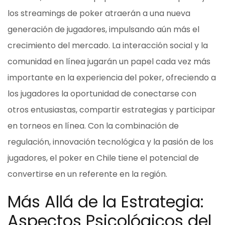
los streamings de poker atraerán a una nueva
generación de jugadores, impulsando aún más el
crecimiento del mercado. La interacción social y la
comunidad en línea jugarán un papel cada vez más
importante en la experiencia del poker, ofreciendo a
los jugadores la oportunidad de conectarse con
otros entusiastas, compartir estrategias y participar
en torneos en línea. Con la combinación de
regulación, innovación tecnológica y la pasión de los
jugadores, el poker en Chile tiene el potencial de
convertirse en un referente en la región.
Más Allá de la Estrategia:
Aspectos Psicológicos del