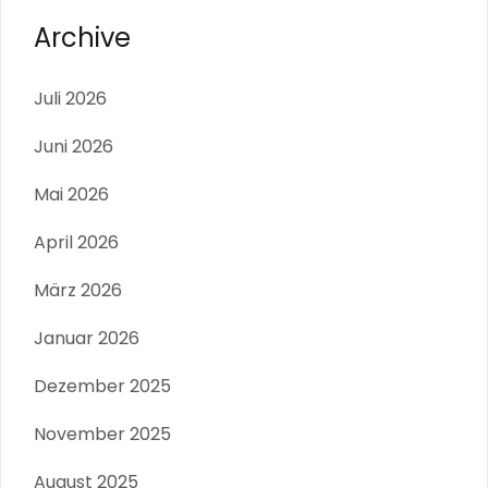
Archive
Juli 2026
Juni 2026
Mai 2026
April 2026
März 2026
Januar 2026
Dezember 2025
November 2025
August 2025