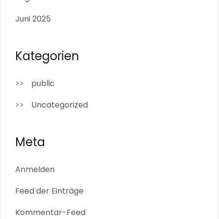
Juni 2025
Kategorien
public
Uncategorized
Meta
Anmelden
Feed der Einträge
Kommentar-Feed