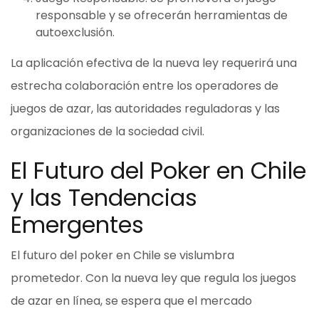
responsable y se ofrecerán herramientas de
autoexclusión.
La aplicación efectiva de la nueva ley requerirá una
estrecha colaboración entre los operadores de
juegos de azar, las autoridades reguladoras y las
organizaciones de la sociedad civil.
El Futuro del Poker en Chile
y las Tendencias
Emergentes
El futuro del poker en Chile se vislumbra
prometedor. Con la nueva ley que regula los juegos
de azar en línea, se espera que el mercado