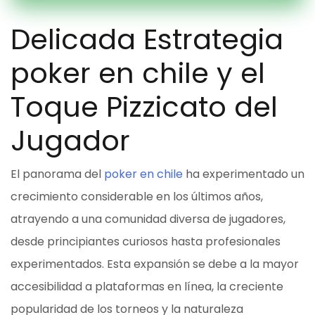
Delicada Estrategia
poker en chile y el
Toque Pizzicato del
Jugador
El panorama del
poker en chile
ha experimentado un
crecimiento considerable en los últimos años,
atrayendo a una comunidad diversa de jugadores,
desde principiantes curiosos hasta profesionales
experimentados. Esta expansión se debe a la mayor
accesibilidad a plataformas en línea, la creciente
popularidad de los torneos y la naturaleza