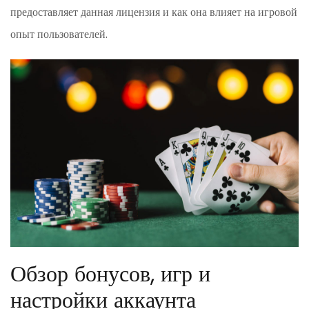
предоставляет данная лицензия и как она влияет на игровой
опыт пользователей.
Обзор бонусов, игр и
настройки аккаунта