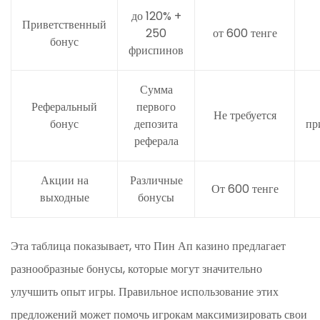
до 120% +
Приветственный
250
от 600 тенге
бонус
фриспинов
Сумма
Реферальный
первого
Не требуется
бонус
депозита
пр
реферала
Акции на
Различные
От 600 тенге
выходные
бонусы
Эта таблица показывает, что Пин Ап казино предлагает
разнообразные бонусы, которые могут значительно
улучшить опыт игры. Правильное использование этих
предложений может помочь игрокам максимизировать свои