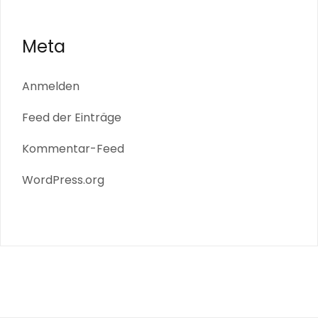
Meta
Anmelden
Feed der Einträge
Kommentar-Feed
WordPress.org