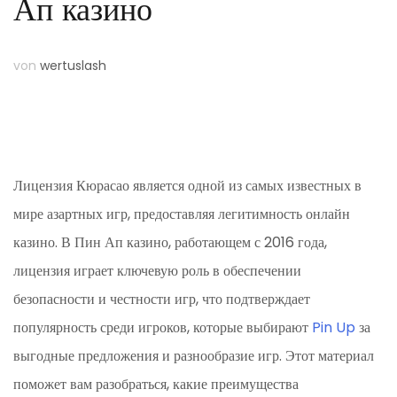
Ап казино
von
wertuslash
Лицензия Кюрасао является одной из самых известных в
мире азартных игр, предоставляя легитимность онлайн
казино. В Пин Ап казино, работающем с 2016 года,
лицензия играет ключевую роль в обеспечении
безопасности и честности игр, что подтверждает
популярность среди игроков, которые выбирают
Pin Up
за
выгодные предложения и разнообразие игр. Этот материал
поможет вам разобраться, какие преимущества