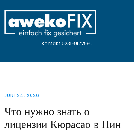
Zum
Inhalt
springen
TOGG
Kontakt 0231-9172990
JUNI 24, 2026
Что нужно знать о
лицензии Кюрасао в Пин