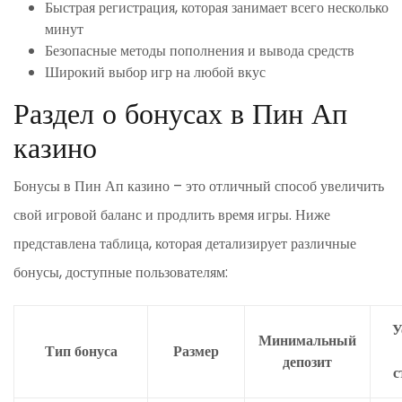
Быстрая регистрация, которая занимает всего несколько
минут
Безопасные методы пополнения и вывода средств
Широкий выбор игр на любой вкус
Раздел о бонусах в Пин Ап
казино
Бонусы в Пин Ап казино – это отличный способ увеличить
свой игровой баланс и продлить время игры. Ниже
представлена таблица, которая детализирует различные
бонусы, доступные пользователям:
У
Минимальный
Тип бонуса
Размер
депозит
с