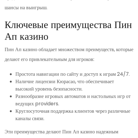
шансы на выигрыш.
Ключевые преимущества Пин
Ап казино
Пин Ап казино обладает множеством преимуществ, которые
делают его привлекательным для игроков:
Простота навигации по сайту и доступ к играм 24/7.
Наличие лицензии Кюрасао, что обеспечивает
высокий уровень безопасности.
Разнообразие игровых автоматов и настольных игр от
ведущих providers.
Круглосуточная поддержка клиентов через различные
каналы связи.
Эти преимущества делают Пин Ап казино надежным