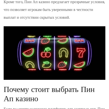
Кроме того, Пин Ап казино предлагает прозрачные условия,
что позволяет игрокам быть уверенными в честности
выплат и отсутствии скрытых условий.
Почему стоит выбрать Пин
Ап казино
Если вы ищете надежную платформу для азартных игр, Пин