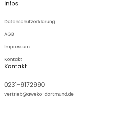
Infos
Datenschutz­erklärung
AGB
Impressum
Kontakt
Kontakt
0231-9172990
vertrieb@aweko-dortmund.de