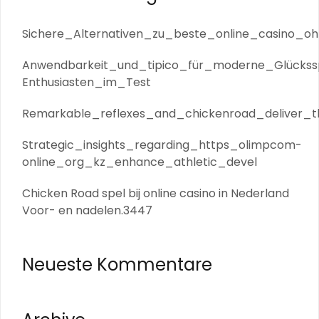
Sichere_Alternativen_zu_beste_online_casino_oh
Anwendbarkeit_und_tipico_für_moderne_Glückssp
Enthusiasten_im_Test
Remarkable_reflexes_and_chickenroad_deliver_th
Strategic_insights_regarding_https_olimpcom-
online_org_kz_enhance_athletic_devel
Chicken Road spel bij online casino in Nederland
Voor- en nadelen.3447
Neueste Kommentare