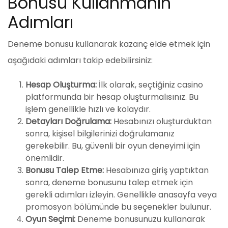
Bonusu Kullanmanın
Adımları
Deneme bonusu kullanarak kazanç elde etmek için
aşağıdaki adımları takip edebilirsiniz:
Hesap Oluşturma:
İlk olarak, seçtiğiniz casino
platformunda bir hesap oluşturmalısınız. Bu
işlem genellikle hızlı ve kolaydır.
Detayları Doğrulama:
Hesabınızı oluşturduktan
sonra, kişisel bilgilerinizi doğrulamanız
gerekebilir. Bu, güvenli bir oyun deneyimi için
önemlidir.
Bonusu Talep Etme:
Hesabınıza giriş yaptıktan
sonra, deneme bonusunu talep etmek için
gerekli adımları izleyin. Genellikle anasayfa veya
promosyon bölümünde bu seçenekler bulunur.
Oyun Seçimi:
Deneme bonusunuzu kullanarak