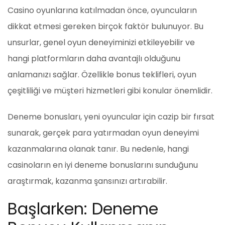
Casino oyunlarına katılmadan önce, oyuncuların
dikkat etmesi gereken birçok faktör bulunuyor. Bu
unsurlar, genel oyun deneyiminizi etkileyebilir ve
hangi platformların daha avantajlı olduğunu
anlamanızı sağlar. Özellikle bonus teklifleri, oyun
çeşitliliği ve müşteri hizmetleri gibi konular önemlidir.
Deneme bonusları, yeni oyuncular için cazip bir fırsat
sunarak, gerçek para yatırmadan oyun deneyimi
kazanmalarına olanak tanır. Bu nedenle, hangi
casinoların en iyi deneme bonuslarını sunduğunu
araştırmak, kazanma şansınızı artırabilir.
Başlarken: Deneme