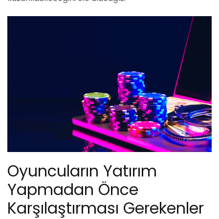
Oyuncuların Yatırım
Yapmadan Önce
Karşılaştırması Gerekenler