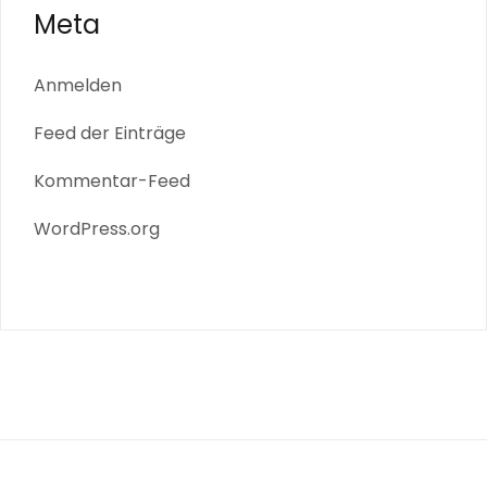
Meta
Anmelden
Feed der Einträge
Kommentar-Feed
WordPress.org