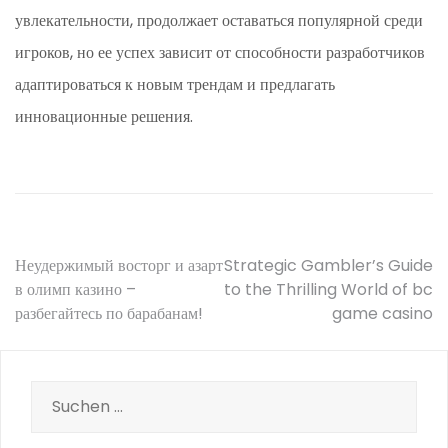
увлекательности, продолжает оставаться популярной среди
игроков, но ее успех зависит от способности разработчиков
адаптироваться к новым трендам и предлагать
инновационные решения.
Beitrags-
Неудержимый восторг и азарт
Strategic Gambler’s Guide
в олимп казино –
to the Thrilling World of bc
Navigation
разбегайтесь по барабанам!
game casino
Suche
nach: