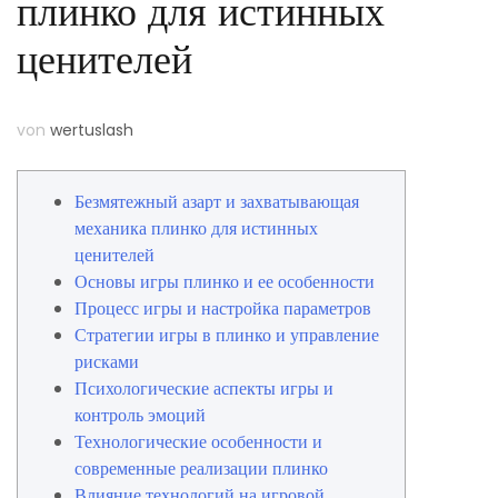
плинко для истинных
ценителей
von
wertuslash
Безмятежный азарт и захватывающая
механика плинко для истинных
ценителей
Основы игры плинко и ее особенности
Процесс игры и настройка параметров
Стратегии игры в плинко и управление
рисками
Психологические аспекты игры и
контроль эмоций
Технологические особенности и
современные реализации плинко
Влияние технологий на игровой