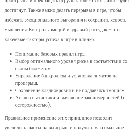
проигрыша и прекращать игру, как только этот лимит будет
достигнут. Также важно делать перерывы в игре, чтобы
избежать эмоционального выгорания и сохранить ясность
мышления. Контроль эмоций и здравый рассудок – это
ключевые факторы успеха в игре в плинко.
Понимание базовых правил игры.
Выбор оптимального уровня риска в соответствии со
своим бюджетом.
Управление банкроллом и установка лимитов на
проигрыш.
Сохранение хладнокровия и не поддаваясь эмоциям.
Анализ статистики и выявление закономерностей (с
осторожностью).
Правильное применение этих принципов позволит
увеличить шансы на выигрыш и получить максимальное