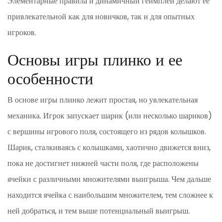
Элементарные правила и динамичный геймплей делают ее
привлекательной как для новичков, так и для опытных
игроков.
Основы игры плинко и ее
особенности
В основе игры плинко лежит простая, но увлекательная
механика. Игрок запускает шарик (или несколько шариков)
с вершины игрового поля, состоящего из рядов колышков.
Шарик, сталкиваясь с колышками, хаотично движется вниз,
пока не достигнет нижней части поля, где расположены
ячейки с различными множителями выигрыша. Чем дальше
находится ячейка с наибольшим множителем, тем сложнее к
ней добраться, и тем выше потенциальный выигрыш.