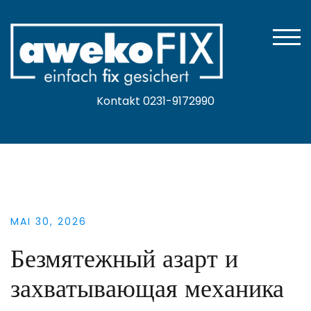
Zum
Inhalt
springen
TOGG
Kontakt 0231-9172990
MAI 30, 2026
Безмятежный азарт и
захватывающая механика