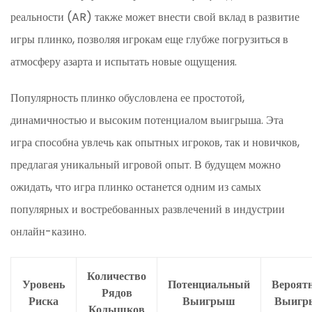
реальности (AR) также может внести свой вклад в развитие
игры плинко, позволяя игрокам еще глубже погрузиться в
атмосферу азарта и испытать новые ощущения.
Популярность плинко обусловлена ее простотой,
динамичностью и высоким потенциалом выигрыша. Эта
игра способна увлечь как опытных игроков, так и новичков,
предлагая уникальный игровой опыт. В будущем можно
ожидать, что игра плинко останется одним из самых
популярных и востребованных развлечений в индустрии
онлайн-казино.
Количество
Уровень
Потенциальный
Вероят
Рядов
Риска
Выигрыш
Выигр
Колышков