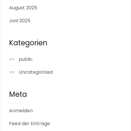
August 2025
Juni 2025
Kategorien
public
Uncategorized
Meta
Anmelden
Feed der Einträge