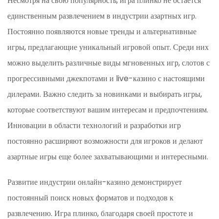
Несмотря на свою популярность, игра плинко не остается
единственным развлечением в индустрии азартных игр.
Постоянно появляются новые тренды и альтернативные
игры, предлагающие уникальный игровой опыт. Среди них
можно выделить различные виды мгновенных игр, слотов с
прогрессивными джекпотами и live-казино с настоящими
дилерами. Важно следить за новинками и выбирать игры,
которые соответствуют вашим интересам и предпочтениям.
Инновации в области технологий и разработки игр
постоянно расширяют возможности для игроков и делают
азартные игры еще более захватывающими и интересными.
Развитие индустрии онлайн-казино демонстрирует
постоянный поиск новых форматов и подходов к
развлечению. Игра плинко, благодаря своей простоте и