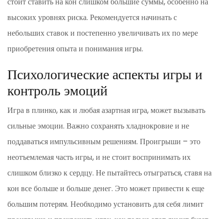
стоит ставить на кон слишком большие суммы, особенно на
высоких уровнях риска. Рекомендуется начинать с
небольших ставок и постепенно увеличивать их по мере
приобретения опыта и понимания игры.
Психологические аспекты игры и
контроль эмоций
Игра в плинко, как и любая азартная игра, может вызывать
сильные эмоции. Важно сохранять хладнокровие и не
поддаваться импульсивным решениям. Проигрыши – это
неотъемлемая часть игры, и не стоит воспринимать их
слишком близко к сердцу. Не пытайтесь отыграться, ставя на
кон все больше и больше денег. Это может привести к еще
большим потерям. Необходимо установить для себя лимит