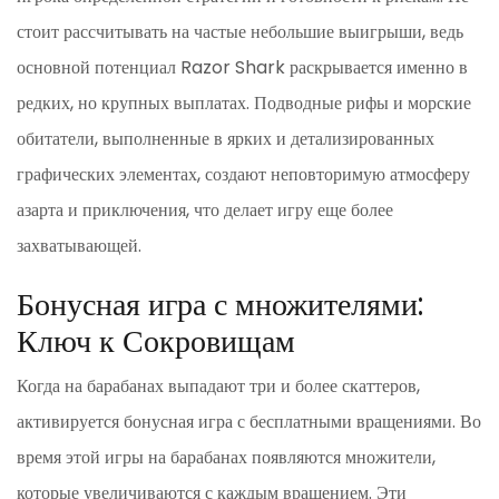
стоит рассчитывать на частые небольшие выигрыши, ведь
основной потенциал Razor Shark раскрывается именно в
редких, но крупных выплатах. Подводные рифы и морские
обитатели, выполненные в ярких и детализированных
графических элементах, создают неповторимую атмосферу
азарта и приключения, что делает игру еще более
захватывающей.
Бонусная игра с множителями:
Ключ к Сокровищам
Когда на барабанах выпадают три и более скаттеров,
активируется бонусная игра с бесплатными вращениями. Во
время этой игры на барабанах появляются множители,
которые увеличиваются с каждым вращением. Эти