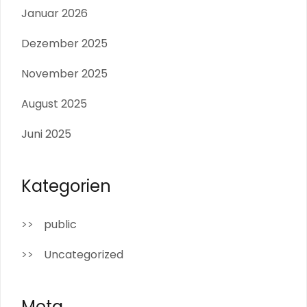
Januar 2026
Dezember 2025
November 2025
August 2025
Juni 2025
Kategorien
public
Uncategorized
Meta