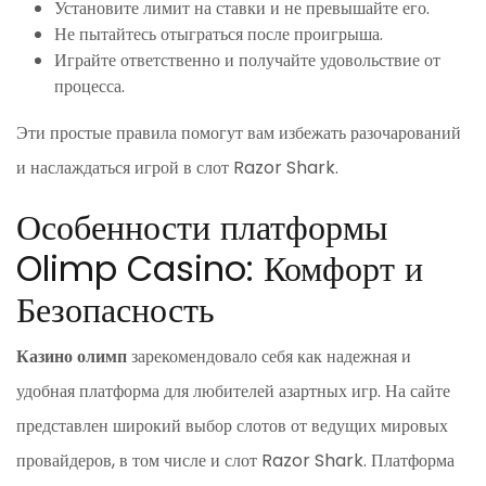
Установите лимит на ставки и не превышайте его.
Не пытайтесь отыграться после проигрыша.
Играйте ответственно и получайте удовольствие от
процесса.
Эти простые правила помогут вам избежать разочарований
и наслаждаться игрой в слот Razor Shark.
Особенности платформы
Olimp Casino: Комфорт и
Безопасность
Казино олимп
зарекомендовало себя как надежная и
удобная платформа для любителей азартных игр. На сайте
представлен широкий выбор слотов от ведущих мировых
провайдеров, в том числе и слот Razor Shark. Платформа