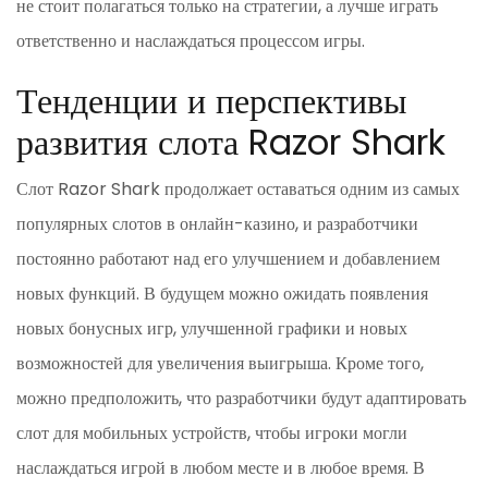
не стоит полагаться только на стратегии, а лучше играть
ответственно и наслаждаться процессом игры.
Тенденции и перспективы
развития слота Razor Shark
Слот Razor Shark продолжает оставаться одним из самых
популярных слотов в онлайн-казино, и разработчики
постоянно работают над его улучшением и добавлением
новых функций. В будущем можно ожидать появления
новых бонусных игр, улучшенной графики и новых
возможностей для увеличения выигрыша. Кроме того,
можно предположить, что разработчики будут адаптировать
слот для мобильных устройств, чтобы игроки могли
наслаждаться игрой в любом месте и в любое время. В