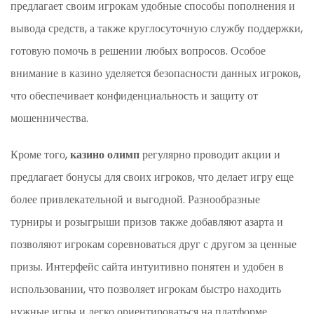
предлагает своим игрокам удобные способы пополнения и
вывода средств, а также круглосуточную службу поддержки,
готовую помочь в решении любых вопросов. Особое
внимание в казино уделяется безопасности данных игроков,
что обеспечивает конфиденциальность и защиту от
мошенничества.
Кроме того,
казино олимп
регулярно проводит акции и
предлагает бонусы для своих игроков, что делает игру еще
более привлекательной и выгодной. Разнообразные
турниры и розыгрыши призов также добавляют азарта и
позволяют игрокам соревноваться друг с другом за ценные
призы. Интерфейс сайта интуитивно понятен и удобен в
использовании, что позволяет игрокам быстро находить
нужные игры и легко ориентироваться на платформе.