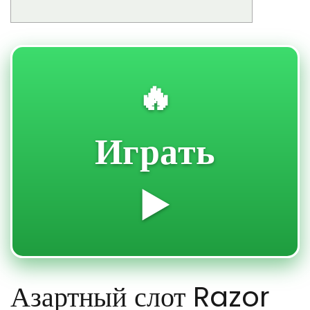
🔥
Играть
▶️
Азартный слот Razor