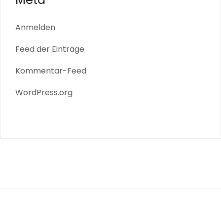
Anmelden
Feed der Einträge
Kommentar-Feed
WordPress.org