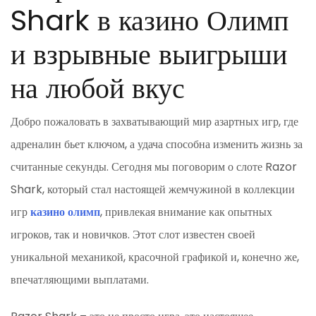
Shark в казино Олимп
и взрывные выигрыши
на любой вкус
Добро пожаловать в захватывающий мир азартных игр, где
адреналин бьет ключом, а удача способна изменить жизнь за
считанные секунды. Сегодня мы поговорим о слоте Razor
Shark, который стал настоящей жемчужиной в коллекции
игр
казино олимп
, привлекая внимание как опытных
игроков, так и новичков. Этот слот известен своей
уникальной механикой, красочной графикой и, конечно же,
впечатляющими выплатами.