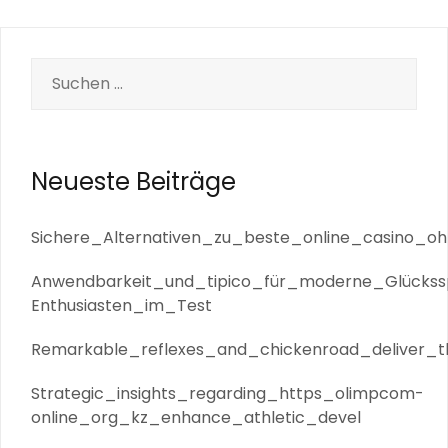
Navigation
Suche
nach:
Neueste Beiträge
Sichere_Alternativen_zu_beste_online_casino_oh
Anwendbarkeit_und_tipico_für_moderne_Glückssp
Enthusiasten_im_Test
Remarkable_reflexes_and_chickenroad_deliver_th
Strategic_insights_regarding_https_olimpcom-
online_org_kz_enhance_athletic_devel