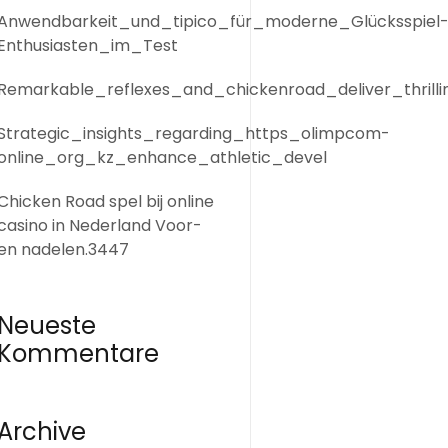
Anwendbarkeit_und_tipico_für_moderne_Glücksspiel
Enthusiasten_im_Test
Remarkable_reflexes_and_chickenroad_deliver_thrill
Strategic_insights_regarding_https_olimpcom-
online_org_kz_enhance_athletic_devel
Chicken Road spel bij online
casino in Nederland Voor-
en nadelen.3447
Neueste
Kommentare
Archive