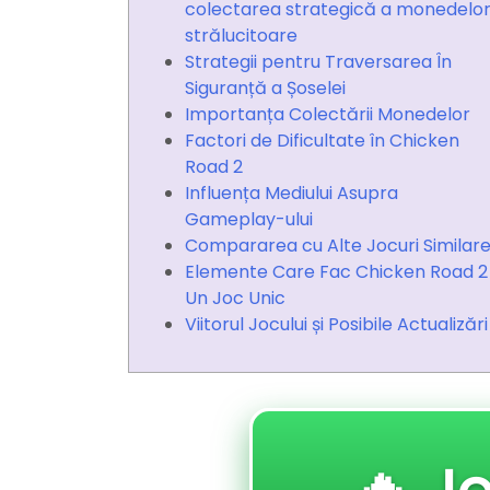
colectarea strategică a monedelo
strălucitoare
Strategii pentru Traversarea În
Siguranță a Șoselei
Importanța Colectării Monedelor
Factori de Dificultate în Chicken
Road 2
Influența Mediului Asupra
Gameplay-ului
Compararea cu Alte Jocuri Similar
Elemente Care Fac Chicken Road 2
Un Joc Unic
Viitorul Jocului și Posibile Actualizări