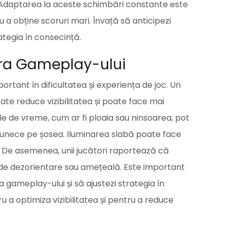
lă. Adaptarea la aceste schimbări constante este
u a obține scoruri mari. Învață să anticipezi
rategia în consecință.
pra Gameplay-ului
portant în dificultatea și experiența de joc. Un
e reduce vizibilitatea și poate face mai
rile de vreme, cum ar fi ploaia sau ninsoarea, pot
lunece pe șosea. Iluminarea slabă poate face
ea. De asemenea, unii jucători raportează că
 de dezorientare sau amețeală. Este important
a gameplay-ului și să ajustezi strategia în
ru a optimiza vizibilitatea și pentru a reduce