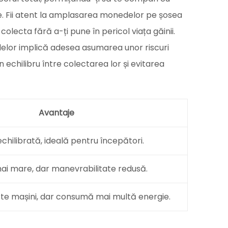
lume. Fii atent la amplasarea monedelor pe șosea
i colecta fără a-ți pune în pericol viața găinii.
delor implică adesea asumarea unor riscuri
 echilibru între colectarea lor și evitarea
Avantaje
echilibrată, ideală pentru începători.
ai mare, dar manevrabilitate redusă.
ste mașini, dar consumă mai multă energie.