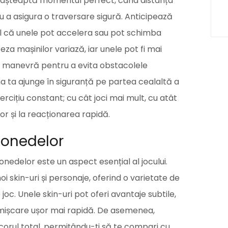
 ci așteaptă momentul perfect, când distanța
u a asigura o traversare sigură. Anticipează
tul că unele pot accelera sau pot schimba
teza mașinilor variază, iar unele pot fi mai
de manevră pentru a evita obstacolele
a ta ajunge în siguranță pe partea cealaltă a
xercițiu constant; cu cât joci mai mult, cu atât
or și la reacționarea rapidă.
Monedelor
nedelor este un aspect esențial al jocului.
 skin-uri și personaje, oferind o varietate de
oc. Unele skin-uri pot oferi avantaje subtile,
o mișcare ușor mai rapidă. De asemenea,
corul total, permițându-ți să te compari cu