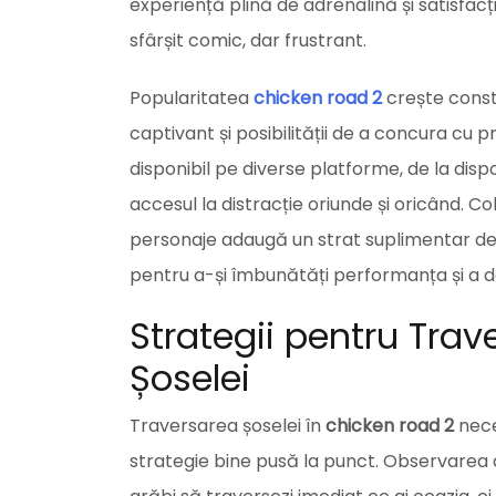
experiență plină de adrenalină și satisfacți
sfârșit comic, dar frustrant.
Popularitatea
chicken road 2
crește consta
captivant și posibilității de a concura cu 
disponibil pe diverse platforme, de la dis
accesul la distracție oriunde și oricând. 
personaje adaugă un strat suplimentar de 
pentru a-și îmbunătăți performanța și a d
Strategii pentru Trav
Șoselei
Traversarea șoselei în
chicken road 2
nece
strategie bine pusă la punct. Observarea a