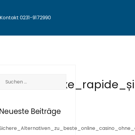
Kontakt 0231-9172990
Suche
esită_reflexe_rapide_ș
nach:
Neueste Beiträge
Sichere_Alternativen_zu_beste_online_casino_ohne_o