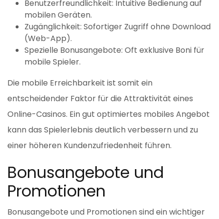
Benutzerfreundlichkeit: Intuitive Bedienung auf
mobilen Geräten.
Zugänglichkeit: Sofortiger Zugriff ohne Download
(Web-App).
Spezielle Bonusangebote: Oft exklusive Boni für
mobile Spieler.
Die mobile Erreichbarkeit ist somit ein
entscheidender Faktor für die Attraktivität eines
Online-Casinos. Ein gut optimiertes mobiles Angebot
kann das Spielerlebnis deutlich verbessern und zu
einer höheren Kundenzufriedenheit führen.
Bonusangebote und
Promotionen
Bonusangebote und Promotionen sind ein wichtiger