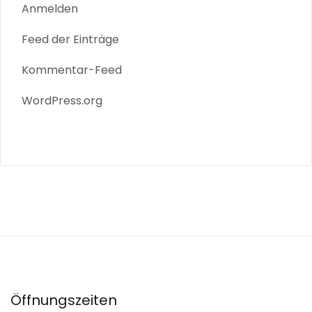
Anmelden
Feed der Einträge
Kommentar-Feed
WordPress.org
Öffnungszeiten