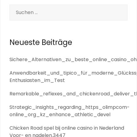
Suche
nach:
Neueste Beiträge
Sichere_Alternativen_zu_beste_online_casino_oh
Anwendbarkeit_und_tipico_für_moderne_Glückssp
Enthusiasten_im_Test
Remarkable_reflexes_and_chickenroad_deliver_th
Strategic_insights_regarding_https_olimpcom-
online_org_kz_enhance_athletic_devel
Chicken Road spel bij online casino in Nederland
Voor- en nadelen.3447