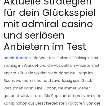
Aktuelle Strategien
für dein Glücksspiel
mit admiral casino
und seriösen
Anbietern im Test
admiral casino
. Die Welt des Online-Glücksspiels ist
ständig im Wandel, und die Auswahl an Anbietern ist
enorm. Für viele Spieler steht dabei die Frage im
Raum, wo man sicher und zuverlässig sein Glück
versuchen kann. Eine Option, die immer wieder
genannt wird, ist das
. Die Popularität rührt von einer
Kombination aus verschiedensten Faktoren, von der