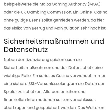
beispielsweise die Malta Gaming Authority (MGA)
oder die UK Gambling Commission. Ein Online-Casino
ohne gültige Lizenz sollte gemieden werden, da hier
das Risiko von Betrug und Manipulation sehr hoch ist.
Sicherheitsmaßnahmen und
Datenschutz
Neben der Lizenzierung spielen auch die
Sicherheitsmaßnahmen und der Datenschutz eine
wichtige Rolle. Ein seriöses Casino verwendet immer
eine sichere SSL-Verschlüsselung, um die Daten der
Spieler zu schützen. Alle persönlichen und
finanziellen Informationen sollten verschlüsselt
übertragen und gespeichert werden. Des Weiteren