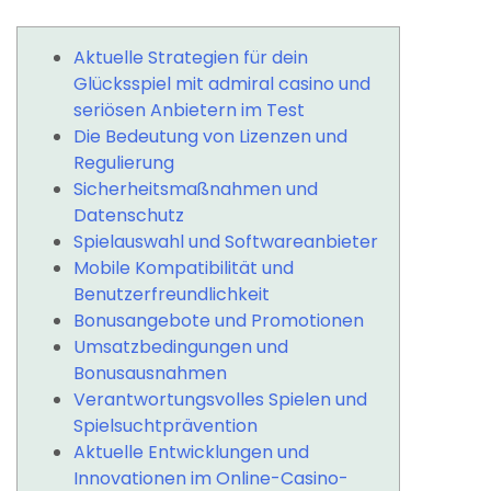
Aktuelle Strategien für dein
Glücksspiel mit admiral casino und
seriösen Anbietern im Test
Die Bedeutung von Lizenzen und
Regulierung
Sicherheitsmaßnahmen und
Datenschutz
Spielauswahl und Softwareanbieter
Mobile Kompatibilität und
Benutzerfreundlichkeit
Bonusangebote und Promotionen
Umsatzbedingungen und
Bonusausnahmen
Verantwortungsvolles Spielen und
Spielsuchtprävention
Aktuelle Entwicklungen und
Innovationen im Online-Casino-