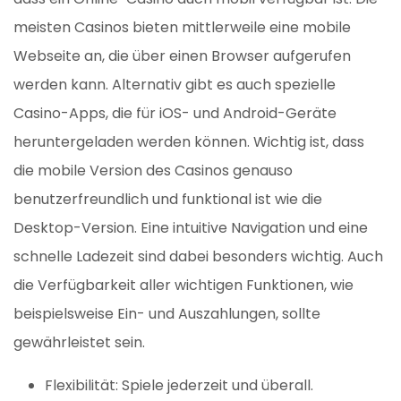
meisten Casinos bieten mittlerweile eine mobile
Webseite an, die über einen Browser aufgerufen
werden kann. Alternativ gibt es auch spezielle
Casino-Apps, die für iOS- und Android-Geräte
heruntergeladen werden können. Wichtig ist, dass
die mobile Version des Casinos genauso
benutzerfreundlich und funktional ist wie die
Desktop-Version. Eine intuitive Navigation und eine
schnelle Ladezeit sind dabei besonders wichtig. Auch
die Verfügbarkeit aller wichtigen Funktionen, wie
beispielsweise Ein- und Auszahlungen, sollte
gewährleistet sein.
Flexibilität: Spiele jederzeit und überall.