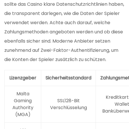
sollte das Casino klare Datenschutzrichtlinien haben,
die transparent darlegen, wie die Daten der Spieler
verwendet werden. Achte auch darauf, welche
Zahlungsmethoden angeboten werden und ob diese
ebenfalls sicher sind. Moderne Anbieter setzen
zunehmend auf Zwei-Faktor-Authentifizierung, um
die Konten der Spieler zusätzlich zu schützen.
Lizenzgeber
Sicherheitsstandard
Zahlungsme
Malta
Kreditkart
Gaming
SSL128-Bit
Wallet
Authority
Verschlüsselung
Banküberwe
(MGA)