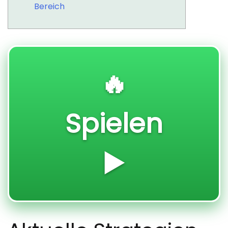
Bereich
🔥
Spielen
▶️