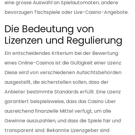
eine grosse Auswahl an Spielautomaten, andere
bevorzugen Tischspiele oder Live-Casino-Angebote.
Die Bedeutung von
Lizenzen und Regulierung
Ein entscheidendes Kriterium bei der Bewertung
eines Online-Casinos ist die Gültigkeit einer Lizenz.
Diese wird von verschiedenen Aufsichtsbehörden
ausgestellt, die sicherstellen sollen, dass der
Anbieter bestimmte Standards erfüllt. Eine Lizenz
garantiert beispielsweise, dass das Casino über
ausreichend finanzielle Mittel verfügt, um alle
Gewinne auszuzahlen, und dass die Spiele fair und
transparent sind. Bekannte Lizenzgeber sind