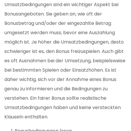
Umsatzbedingungen sind ein wichtiger Aspekt bei
Bonusangeboten. Sie geben an, wie oft der
Bonusbetrag und/oder der eingezahlte Betrag
umgesetzt werden muss, bevor eine Auszahlung
möglich ist. Je höher die Umsatzbedingungen, desto
schwieriger ist es, den Bonus freizuspielen. Auch gibt
es oft Ausnahmen bei der Umsetzung, beispielsweise
bei bestimmten Spielen oder Einsatzhöhen. Es ist
daher wichtig, sich vor der Annahme eines Bonus
genau zu informieren und die Bedingungen zu
verstehen. Ein fairer Bonus sollte realistische
Umsatzbedingungen haben und keine versteckten
Klauseln enthalten.
Bonusbedingungen lesen