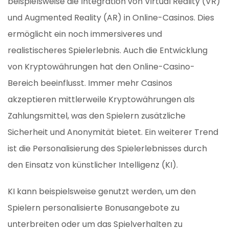
beispielsweise die Integration von Virtual Reality (VR)
und Augmented Reality (AR) in Online-Casinos. Dies
ermöglicht ein noch immersiveres und
realistischeres Spielerlebnis. Auch die Entwicklung
von Kryptowährungen hat den Online-Casino-
Bereich beeinflusst. Immer mehr Casinos
akzeptieren mittlerweile Kryptowährungen als
Zahlungsmittel, was den Spielern zusätzliche
Sicherheit und Anonymität bietet. Ein weiterer Trend
ist die Personalisierung des Spielerlebnisses durch
den Einsatz von künstlicher Intelligenz (KI).
KI kann beispielsweise genutzt werden, um den
Spielern personalisierte Bonusangebote zu
unterbreiten oder um das Spielverhalten zu